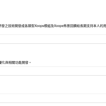
發之技術開發成各類型Xoops模組及Xoops佈景回饋給長期支持本人
, 網站seo優化與相關功能開發。