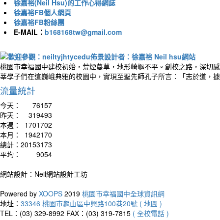
徐嘉裕(Neil Hsu)的工作心得網誌
徐嘉裕FB個人網頁
徐嘉裕FB粉絲團
E-MAIL：
b168168tw@gmail.com
桃園市幸福國中建校初始，荒煙蔓草，地形崎嶇不平。創校之路，深切感
莘學子們在這巍峨典雅的校園中，實現至聖先師孔子所言：「志於道，據
流量統計
今天：
76157
昨天：
319493
本週：
1701702
本月：
1942170
總計：
20153173
平均：
9054
網站設計：Neil網站設計工坊
Powered by
XOOPS
2019
桃園市幸福國中全球資訊網
地址：
33346 桃園市龜山區中興路100巷20號 ( 地圖 )
TEL：(03) 329-8992
FAX：(03) 319-7815
( 全校電話 )