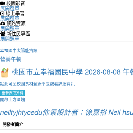
校園影音
展開選單
線上學習
展開選單
網路資源
展開選單
新住民專區
展開選單
幸福國中太陽能資訊
營養午餐
桃園市立幸福國民中學 2026-08-08 午
點此可至校園食材登錄平臺觀看詳細資訊
重新擷取資料
開啟上方區塊
neiltyjhtycedu佈景設計者：徐嘉裕 Neil hs
開發者簡介