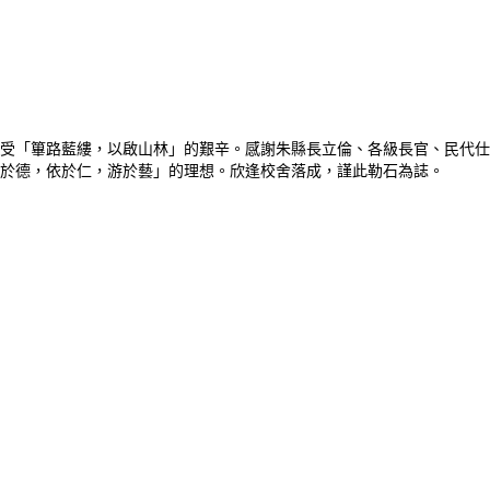
受「篳路藍縷，以啟山林」的艱辛。感謝朱縣長立倫、各級長官、民代仕
於德，依於仁，游於藝」的理想。欣逢校舍落成，謹此勒石為誌。