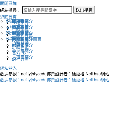
關閉區塊
網站搜尋：
送出搜尋
返回首頁
健康促進
認識幸福
校長室簡介
新生專區
電子報
學校簡介
交通安全
地理位置
教務處簡介
升學專區
下載列表
行政單位
環境教育
英文網站
學務處簡介
圖書館藏
生親師專區
性平教育
幸福相簿
總務處簡介
學校作息時間表
校園資源
媒體報導
輔導室簡介
評鑑專區
會計室簡介
官方FB
人事室簡介
課程計畫
網站登入
歡迎參觀：neiltyjhtycedu佈景設計者：徐嘉裕 Neil hsu網站
歡迎參觀：neiltyjhtycedu佈景設計者：徐嘉裕 Neil hsu網站