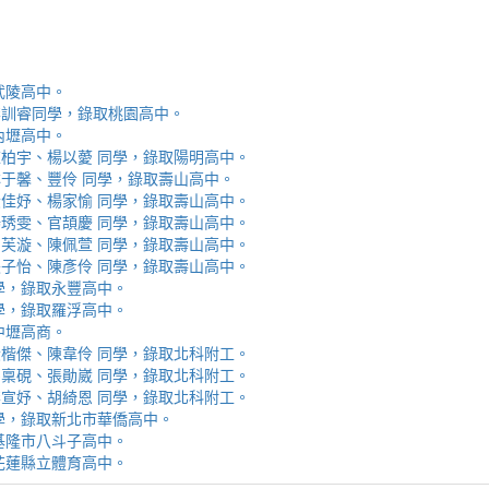
取武陵高中。
安、李訓睿同學，錄取桃園高中。
取內壢高中。
芯、陳柏宇、楊以薆 同學，錄取陽明高中。
佳、林于馨、豐伶 同學，錄取壽山高中。
涵、黃佳妤、楊家愉 同學，錄取壽山高中。
辰、楊琇雯、官頡慶 同學，錄取壽山高中。
嬡、柳芙漩、陳佩萱 同學，錄取壽山高中。
妮、張子怡、陳彥伶 同學，錄取壽山高中。
 同學，錄取永豐高中。
 同學，錄取羅浮高中。
取中壢高商。
霖、黃楷傑、陳韋伶 同學，錄取北科附工。
容、馬稟硯、張勛崴 同學，錄取北科附工。
芯、李宣妤、胡綺恩 同學，錄取北科附工。
睿 同學，錄取新北市華僑高中。
錄取基隆市八斗子高中。
錄取花蓮縣立體育高中。