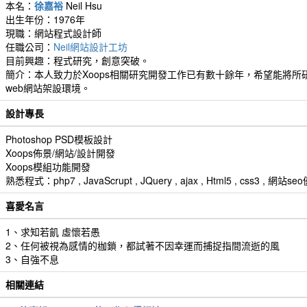
本名：
徐嘉裕
Neil Hsu
出生年份：1976年
現職：網站程式設計師
任職公司：
Neil網站設計工坊
目前興趣：程式研究，創意突破。
簡介：本人致力於Xoops相關研究開發工作已有數十餘年，希望能將所研
web網站架設環境。
設計專長
Photoshop PSD模板設計
Xoops佈景/網站/設計開發
Xoops模組功能開發
熟悉程式：php7 , JavaScrupt , JQuery , ajax , Html5 , css3 
喜愛名言
1、求知若飢 虛懷若愚
2、任何被視為感情的枷鎖，都試著不因幸運而捕捉指間流逝的風
3、自強不息
相關連結