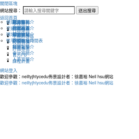
關閉區塊
網站搜尋：
送出搜尋
返回首頁
健康促進
認識幸福
校長室簡介
新生專區
電子報
學校簡介
交通安全
地理位置
教務處簡介
升學專區
下載列表
行政單位
環境教育
英文網站
學務處簡介
圖書館藏
生親師專區
性平教育
幸福相簿
總務處簡介
學校作息時間表
校園資源
媒體報導
輔導室簡介
評鑑專區
會計室簡介
官方FB
人事室簡介
課程計畫
網站登入
歡迎參觀：neiltyjhtycedu佈景設計者：徐嘉裕 Neil hsu網站
歡迎參觀：neiltyjhtycedu佈景設計者：徐嘉裕 Neil hsu網站