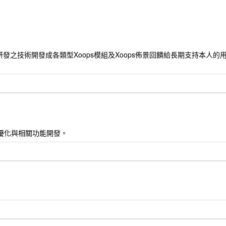
發之技術開發成各類型Xoops模組及Xoops佈景回饋給長期支持本人
, 網站seo優化與相關功能開發。