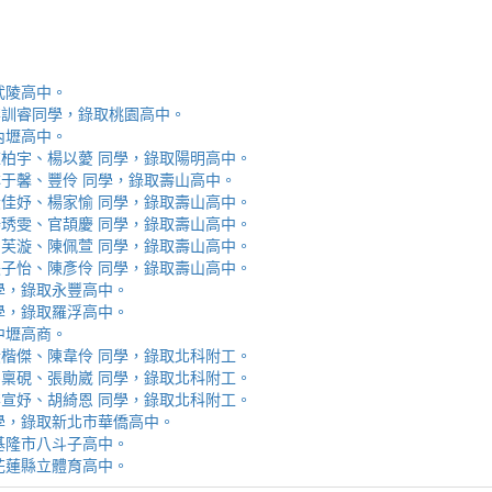
取武陵高中。
安、李訓睿同學，錄取桃園高中。
取內壢高中。
芯、陳柏宇、楊以薆 同學，錄取陽明高中。
佳、林于馨、豐伶 同學，錄取壽山高中。
涵、黃佳妤、楊家愉 同學，錄取壽山高中。
辰、楊琇雯、官頡慶 同學，錄取壽山高中。
嬡、柳芙漩、陳佩萱 同學，錄取壽山高中。
妮、張子怡、陳彥伶 同學，錄取壽山高中。
 同學，錄取永豐高中。
 同學，錄取羅浮高中。
取中壢高商。
霖、黃楷傑、陳韋伶 同學，錄取北科附工。
容、馬稟硯、張勛崴 同學，錄取北科附工。
芯、李宣妤、胡綺恩 同學，錄取北科附工。
睿 同學，錄取新北市華僑高中。
錄取基隆市八斗子高中。
錄取花蓮縣立體育高中。