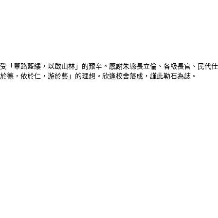
受「篳路藍縷，以啟山林」的艱辛。感謝朱縣長立倫、各級長官、民代仕
於德，依於仁，游於藝」的理想。欣逢校舍落成，謹此勒石為誌。