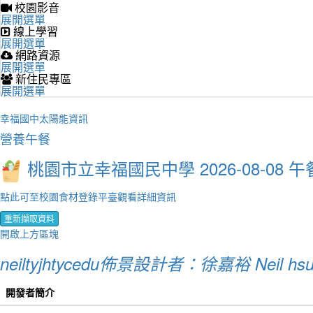
校園影音
展開選單
線上學習
展開選單
網路資源
展開選單
新住民專區
展開選單
幸福國中太陽能資訊
營養午餐
桃園市立幸福國民中學 2026-08-08 午
點此可至校園食材登錄平臺觀看詳細資訊
重新擷取資料
開啟上方區塊
neiltyjhtycedu佈景設計者：徐嘉裕 Neil hs
開發者簡介