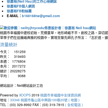
徐嘉裕(Neil Hsu)的工作心得網誌
徐嘉裕FB個人網頁
徐嘉裕FB粉絲團
E-MAIL：
b168168tw@gmail.com
桃園市幸福國中建校初始，荒煙蔓草，地形崎嶇不平。創校之路，深切感
莘學子們在這巍峨典雅的校園中，實現至聖先師孔子所言：「志於道，據
流量統計
今天：
151259
昨天：
319493
本週：
1776804
本月：
2017272
總計：
20228275
平均：
9088
網站設計：Neil網站設計工坊
Powered by
XOOPS
2019
桃園市幸福國中全球資訊網
地址：
33346 桃園市龜山區中興路100巷20號 ( 地圖 )
TEL：(03) 329-8992
FAX：(03) 319-7815
( 全校電話 )