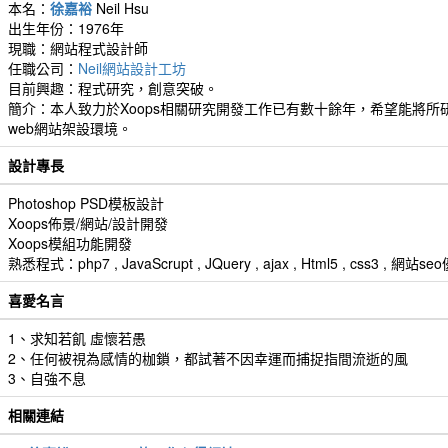
本名：
徐嘉裕
Neil Hsu
出生年份：1976年
現職：網站程式設計師
任職公司：
Neil網站設計工坊
目前興趣：程式研究，創意突破。
簡介：本人致力於Xoops相關研究開發工作已有數十餘年，希望能將所研
web網站架設環境。
設計專長
Photoshop PSD模板設計
Xoops佈景/網站/設計開發
Xoops模組功能開發
熟悉程式：php7 , JavaScrupt , JQuery , ajax , Html5 , css3 
喜愛名言
1、求知若飢 虛懷若愚
2、任何被視為感情的枷鎖，都試著不因幸運而捕捉指間流逝的風
3、自強不息
相關連結