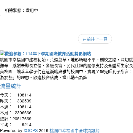
相簿狀態：啟用中
←
前往上一頁
桃園市幸福國中建校初始，荒煙蔓草，地形崎嶇不平。創校之路，深切感
艱辛。感謝朱縣長立倫、各級長官、民代仕紳的關懷支持及全體師生家長
美校園。讓莘莘學子們在這巍峨典雅的校園中，實現至聖先師孔子所言：
游於藝」的理想。欣逢校舍落成，謹此勒石為誌。
流量統計
今天：
108114
昨天：
332539
本週：
108114
本月：
2306666
總計：
20517669
平均：
9214
Powered by
XOOPS
2019
桃園市幸福國中全球資訊網