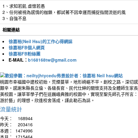
1、求知若飢 虛懷若愚
2、任何被視為感情的枷鎖，都試著不因幸運而捕捉指間流逝的風
3、自強不息
相關連結
徐嘉裕(Neil Hsu)的工作心得網誌
徐嘉裕FB個人網頁
徐嘉裕FB粉絲團
E-MAIL：
b168168tw@gmail.com
桃園市幸福國中建校初始，荒煙蔓草，地形崎嶇不平。創校之路，深切感
艱辛。感謝朱縣長立倫、各級長官、民代仕紳的關懷支持及全體師生家長
美校園。讓莘莘學子們在這巍峨典雅的校園中，實現至聖先師孔子所言：
游於藝」的理想。欣逢校舍落成，謹此勒石為誌。
流量統計
今天：
168944
昨天：
203416
本週：
1474996
本月：
1715464