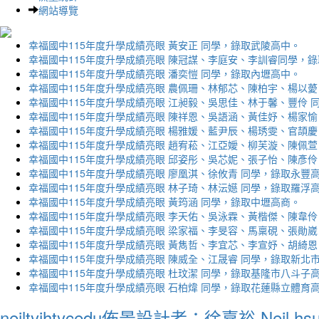
網站導覽
幸福國中115年度升學成績亮眼 黃安正 同學，錄取武陵高中。
幸福國中115年度升學成績亮眼 陳冠謀、李庭安、李訓睿同學，
幸福國中115年度升學成績亮眼 潘奕愷 同學，錄取內壢高中。
幸福國中115年度升學成績亮眼 農佩珊、林郁芯、陳柏宇、楊以薆
幸福國中115年度升學成績亮眼 江昶毅、吳思佳、林于馨、豐伶 
幸福國中115年度升學成績亮眼 陳祥恩、吳語涵、黃佳妤、楊家愉
幸福國中115年度升學成績亮眼 楊雅媛、藍尹辰、楊琇雯、官頡慶
幸福國中115年度升學成績亮眼 趙宥菘、江亞嬡、柳芙漩、陳佩萱
幸福國中115年度升學成績亮眼 邱姿彤、吳芯妮、張子怡、陳彥伶
幸福國中115年度升學成績亮眼 廖凰淇、徐攸青 同學，錄取永豐
幸福國中115年度升學成績亮眼 林子琦、林沄嬨 同學，錄取羅浮
幸福國中115年度升學成績亮眼 黃筠涵 同學，錄取中壢高商。
幸福國中115年度升學成績亮眼 李天佑、吳泳霖、黃楷傑、陳韋伶
幸福國中115年度升學成績亮眼 梁家福、李旻容、馬稟硯、張勛崴
幸福國中115年度升學成績亮眼 黃雋哲、李宜芯、李宣妤、胡綺恩
幸福國中115年度升學成績亮眼 陳威全、江晟睿 同學，錄取新北
幸福國中115年度升學成績亮眼 杜玟潔 同學，錄取基隆市八斗子
幸福國中115年度升學成績亮眼 石柏煒 同學，錄取花蓮縣立體育
neiltyjhtycedu佈景設計者：徐嘉裕 Neil hs