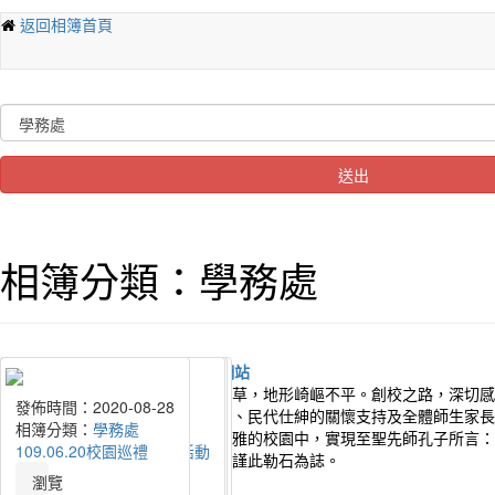
返回相簿首頁
送出
相簿分類：學務處
桃園市幸福國中建校初始，荒煙蔓草，地形崎嶇不平。創校之路，深切感
發佈時間：2025-06-05
發佈時間：2025-04-11
發佈時間：2024-06-11
發佈時間：2024-04-11
發佈時間：2023-11-10
發佈時間：2023-06-12
發佈時間：2022-11-29
發佈時間：2022-06-08
發佈時間：2021-11-10
發佈時間：2020-11-09
發佈時間：2020-09-03
發佈時間：2020-08-28
艱辛。感謝朱縣長立倫、各級長官、民代仕紳的關懷支持及全體師生家長
相簿分類：
相簿分類：
相簿分類：
相簿分類：
相簿分類：
相簿分類：
相簿分類：
相簿分類：
相簿分類：
相簿分類：
相簿分類：
相簿分類：
學務處
學務處
學務處
學務處
學務處
學務處
學務處
學務處
學務處
學務處
學務處
學務處
美校園。讓莘莘學子們在這巍峨典雅的校園中，實現至聖先師孔子所言：
114.06.05畢業典禮精選
114.03.29第20屆校慶運動會
113.6.7畢業典禮精選
1130403台大國際學伴相見歡
112.11.04第19屆校慶運動會
112.06.08校園巡禮
111.11.05第18屆校慶運動會
111.06.08校園巡禮
110.11.06第17屆校慶運動會
109.11.07第16屆校慶運動會
109.09.03友善校園宣誓活動
109.06.20校園巡禮
游於藝」的理想。欣逢校舍落成，謹此勒石為誌。
瀏覽
瀏覽
瀏覽
瀏覽
瀏覽
瀏覽
瀏覽
瀏覽
瀏覽
瀏覽
瀏覽
瀏覽
流量統計