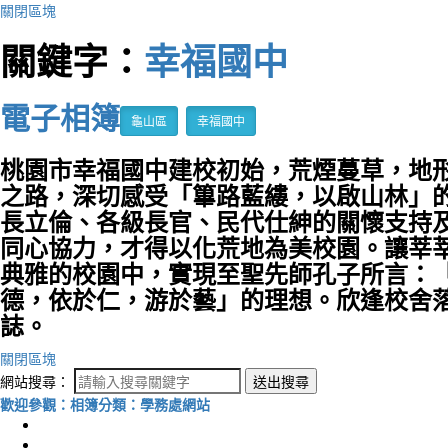
關閉區塊
關鍵字：
幸福國中
電子相簿
龜山區
幸福國中
桃園市幸福國中建校初始，荒煙蔓草，地
之路，深切感受「篳路藍縷，以啟山林」
長立倫、各級長官、民代仕紳的關懷支持
同心協力，才得以化荒地為美校園。讓莘
典雅的校園中，實現至聖先師孔子所言：
德，依於仁，游於藝」的理想。欣逢校舍
誌。
關閉區塊
網站搜尋：
送出搜尋
歡迎參觀：相簿分類：學務處網站