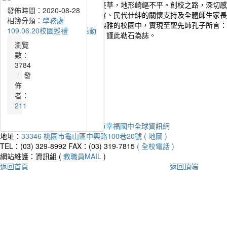
桃園市幸福國中建校初始，荒煙蔓草，地形崎嶇不平。創校之路，深切感
發佈時間：2022-06-08
發佈時間：2021-11-10
發佈時間：2020-11-09
發佈時間：2020-09-03
發佈時間：2020-08-28
艱辛。感謝朱縣長立倫、各級長官、民代仕紳的關懷支持及全體師生家長
相簿分類：
相簿分類：
相簿分類：
相簿分類：
相簿分類：
學務處
學務處
學務處
學務處
學務處
美校園。讓莘莘學子們在這巍峨典雅的校園中，實現至聖先師孔子所言：
111.06.08校園巡禮
110.11.06第17屆校慶運動會
109.11.07第16屆校慶運動會
109.09.03友善校園宣誓活動
109.06.20校園巡禮
游於藝」的理想。欣逢校舍落成，謹此勒石為誌。
瀏覽
瀏覽
瀏覽
瀏覽
瀏覽
流量統計
數：
數：
數：
數：
數：
今天：
63300
2930
4676
4784
4313
3784
昨天：
203416
發
發
發
發
發
本週：
1369352
佈
佈
佈
佈
佈
本月：
1609820
者：
者：
者：
者：
者：
總計：
19820823
211
211
211
211
211
平均：
8909
Powered by
XOOPS
2019
桃園市幸福國中全球資訊網
地址：
33346 桃園市龜山區中興路100巷20號 ( 地圖 )
TEL：(03) 329-8992
FAX：(03) 319-7815
( 全校電話 )
網站維護：資訊組 (
教職員MAIL
)
返回首頁
返回頂端