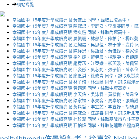
網站導覽
幸福國中115年度升學成績亮眼 黃安正 同學，錄取武陵高中。
幸福國中115年度升學成績亮眼 陳冠謀、李庭安、李訓睿同學，
幸福國中115年度升學成績亮眼 潘奕愷 同學，錄取內壢高中。
幸福國中115年度升學成績亮眼 農佩珊、林郁芯、陳柏宇、楊以薆
幸福國中115年度升學成績亮眼 江昶毅、吳思佳、林于馨、豐伶 
幸福國中115年度升學成績亮眼 陳祥恩、吳語涵、黃佳妤、楊家愉
幸福國中115年度升學成績亮眼 楊雅媛、藍尹辰、楊琇雯、官頡慶
幸福國中115年度升學成績亮眼 趙宥菘、江亞嬡、柳芙漩、陳佩萱
幸福國中115年度升學成績亮眼 邱姿彤、吳芯妮、張子怡、陳彥伶
幸福國中115年度升學成績亮眼 廖凰淇、徐攸青 同學，錄取永豐
幸福國中115年度升學成績亮眼 林子琦、林沄嬨 同學，錄取羅浮
幸福國中115年度升學成績亮眼 黃筠涵 同學，錄取中壢高商。
幸福國中115年度升學成績亮眼 李天佑、吳泳霖、黃楷傑、陳韋伶
幸福國中115年度升學成績亮眼 梁家福、李旻容、馬稟硯、張勛崴
幸福國中115年度升學成績亮眼 黃雋哲、李宜芯、李宣妤、胡綺恩
幸福國中115年度升學成績亮眼 陳威全、江晟睿 同學，錄取新北
幸福國中115年度升學成績亮眼 杜玟潔 同學，錄取基隆市八斗子
幸福國中115年度升學成績亮眼 石柏煒 同學，錄取花蓮縣立體育
neiltyjhtycedu佈景設計者：徐嘉裕 Neil hs