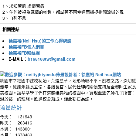
1、求知若飢 虛懷若愚
2、任何被視為感情的枷鎖，都試著不因幸運而捕捉指間流逝的風
3、自強不息
相關連結
徐嘉裕(Neil Hsu)的工作心得網誌
徐嘉裕FB個人網頁
徐嘉裕FB粉絲團
E-MAIL：
b168168tw@gmail.com
桃園市幸福國中建校初始，荒煙蔓草，地形崎嶇不平。創校之路，深切感
艱辛。感謝朱縣長立倫、各級長官、民代仕紳的關懷支持及全體師生家長
美校園。讓莘莘學子們在這巍峨典雅的校園中，實現至聖先師孔子所言：
游於藝」的理想。欣逢校舍落成，謹此勒石為誌。
流量統計
今天：
131949
昨天：
203416
本週：
1438001
本月：
1678469