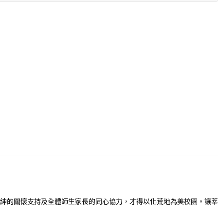
紳的關懷支持及全體師生家長的同心協力，才得以化荒地為美校園。讓莘