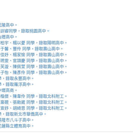
取武陵高中。
安、李訓睿同學，錄取桃園高中。
取內壢高中。
芯、陳柏宇、楊以薆 同學，錄取陽明高中。
佳、林于馨、豐伶 同學，錄取壽山高中。
涵、黃佳妤、楊家愉 同學，錄取壽山高中。
辰、楊琇雯、官頡慶 同學，錄取壽山高中。
嬡、柳芙漩、陳佩萱 同學，錄取壽山高中。
妮、張子怡、陳彥伶 同學，錄取壽山高中。
 同學，錄取永豐高中。
 同學，錄取羅浮高中。
取中壢高商。
霖、黃楷傑、陳韋伶 同學，錄取北科附工。
容、馬稟硯、張勛崴 同學，錄取北科附工。
芯、李宣妤、胡綺恩 同學，錄取北科附工。
睿 同學，錄取新北市華僑高中。
錄取基隆市八斗子高中。
錄取花蓮縣立體育高中。