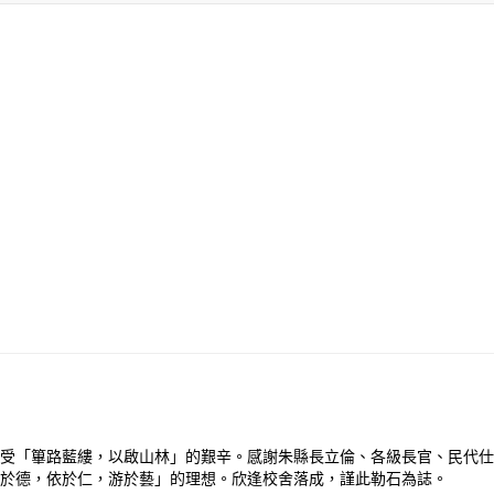
受「篳路藍縷，以啟山林」的艱辛。感謝朱縣長立倫、各級長官、民代仕
於德，依於仁，游於藝」的理想。欣逢校舍落成，謹此勒石為誌。