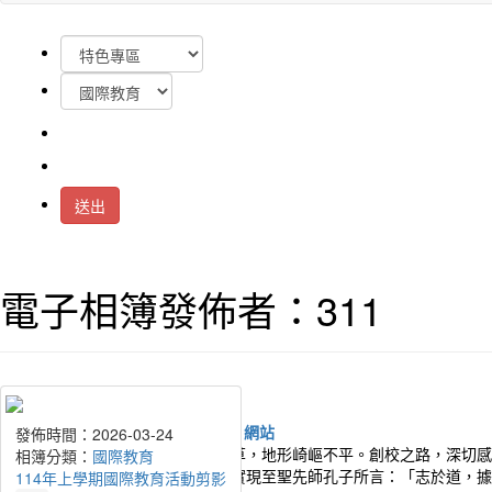
送出
電子相簿發佈者：311
發佈時間：2026-06-30
發佈時間：2026-03-24
桃園市幸福國中建校初始，荒煙蔓草，地形崎嶇不平。創校之路，深切感
相簿分類：
相簿分類：
國際教育
國際教育
莘學子們在這巍峨典雅的校園中，實現至聖先師孔子所言：「志於道，據
114年下學期國際教育活動剪影
114年上學期國際教育活動剪影