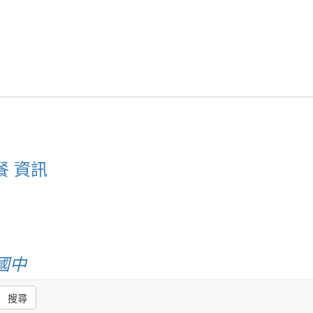
餐 資訊
國中
搜尋