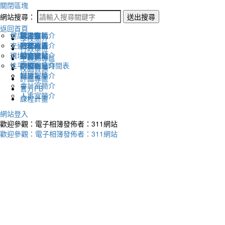
關閉區塊
網站搜尋：
送出搜尋
返回首頁
健康促進
認識幸福
校長室簡介
新生專區
電子報
學校簡介
交通安全
地理位置
教務處簡介
升學專區
下載列表
行政單位
環境教育
英文網站
學務處簡介
圖書館藏
生親師專區
性平教育
幸福相簿
總務處簡介
學校作息時間表
校園資源
媒體報導
輔導室簡介
評鑑專區
會計室簡介
官方FB
人事室簡介
課程計畫
網站登入
歡迎參觀：電子相簿發佈者：311網站
歡迎參觀：電子相簿發佈者：311網站