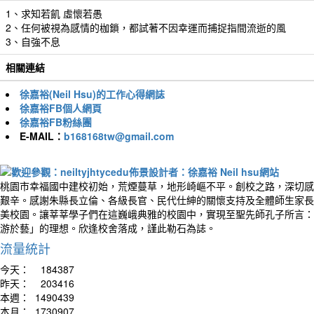
1、求知若飢 虛懷若愚
2、任何被視為感情的枷鎖，都試著不因幸運而捕捉指間流逝的風
3、自強不息
相關連結
徐嘉裕(Neil Hsu)的工作心得網誌
徐嘉裕FB個人網頁
徐嘉裕FB粉絲團
E-MAIL：
b168168tw@gmail.com
桃園市幸福國中建校初始，荒煙蔓草，地形崎嶇不平。創校之路，深切感
艱辛。感謝朱縣長立倫、各級長官、民代仕紳的關懷支持及全體師生家長
美校園。讓莘莘學子們在這巍峨典雅的校園中，實現至聖先師孔子所言：
游於藝」的理想。欣逢校舍落成，謹此勒石為誌。
流量統計
今天：
184387
昨天：
203416
本週：
1490439
本月：
1730907