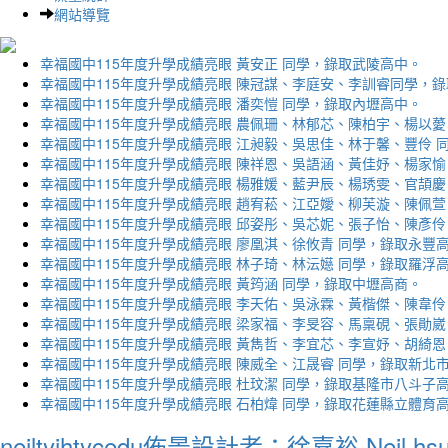
網站導覽
幸福國中115年度升學成績亮眼 黃安正 同學，錄取武陵高中。
幸福國中115年度升學成績亮眼 陳冠謀、李庭安、李訓睿同學，
幸福國中115年度升學成績亮眼 潘奕愷 同學，錄取內壢高中。
幸福國中115年度升學成績亮眼 農佩珊、林郁芯、陳柏宇、楊以薆
幸福國中115年度升學成績亮眼 江昶毅、吳思佳、林于馨、豐伶 
幸福國中115年度升學成績亮眼 陳祥恩、吳語涵、黃佳妤、楊家愉
幸福國中115年度升學成績亮眼 楊雅媛、藍尹辰、楊琇雯、官頡慶
幸福國中115年度升學成績亮眼 趙宥菘、江亞嬡、柳芙漩、陳佩萱
幸福國中115年度升學成績亮眼 邱姿彤、吳芯妮、張子怡、陳彥伶
幸福國中115年度升學成績亮眼 廖凰淇、徐攸青 同學，錄取永豐
幸福國中115年度升學成績亮眼 林子琦、林沄嬨 同學，錄取羅浮
幸福國中115年度升學成績亮眼 黃筠涵 同學，錄取中壢高商。
幸福國中115年度升學成績亮眼 李天佑、吳泳霖、黃楷傑、陳韋伶
幸福國中115年度升學成績亮眼 梁家福、李旻容、馬稟硯、張勛崴
幸福國中115年度升學成績亮眼 黃雋哲、李宜芯、李宣妤、胡綺恩
幸福國中115年度升學成績亮眼 陳威全、江晟睿 同學，錄取新北
幸福國中115年度升學成績亮眼 杜玟潔 同學，錄取基隆市八斗子
幸福國中115年度升學成績亮眼 石柏煒 同學，錄取花蓮縣立體育
neiltyjhtycedu佈景設計者：徐嘉裕 Neil hs