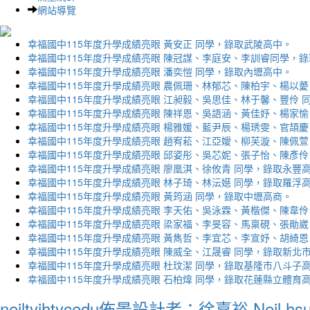
網站導覽
幸福國中115年度升學成績亮眼 黃安正 同學，錄取武陵高中。
幸福國中115年度升學成績亮眼 陳冠謀、李庭安、李訓睿同學，
幸福國中115年度升學成績亮眼 潘奕愷 同學，錄取內壢高中。
幸福國中115年度升學成績亮眼 農佩珊、林郁芯、陳柏宇、楊以薆
幸福國中115年度升學成績亮眼 江昶毅、吳思佳、林于馨、豐伶 
幸福國中115年度升學成績亮眼 陳祥恩、吳語涵、黃佳妤、楊家愉
幸福國中115年度升學成績亮眼 楊雅媛、藍尹辰、楊琇雯、官頡慶
幸福國中115年度升學成績亮眼 趙宥菘、江亞嬡、柳芙漩、陳佩萱
幸福國中115年度升學成績亮眼 邱姿彤、吳芯妮、張子怡、陳彥伶
幸福國中115年度升學成績亮眼 廖凰淇、徐攸青 同學，錄取永豐
幸福國中115年度升學成績亮眼 林子琦、林沄嬨 同學，錄取羅浮
幸福國中115年度升學成績亮眼 黃筠涵 同學，錄取中壢高商。
幸福國中115年度升學成績亮眼 李天佑、吳泳霖、黃楷傑、陳韋伶
幸福國中115年度升學成績亮眼 梁家福、李旻容、馬稟硯、張勛崴
幸福國中115年度升學成績亮眼 黃雋哲、李宜芯、李宣妤、胡綺恩
幸福國中115年度升學成績亮眼 陳威全、江晟睿 同學，錄取新北
幸福國中115年度升學成績亮眼 杜玟潔 同學，錄取基隆市八斗子
幸福國中115年度升學成績亮眼 石柏煒 同學，錄取花蓮縣立體育
neiltyjhtycedu佈景設計者：徐嘉裕 Neil hs