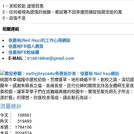
1、求知若飢 虛懷若愚
2、任何被視為感情的枷鎖，都試著不因幸運而捕捉指間流逝的風
3、自強不息
相關連結
徐嘉裕(Neil Hsu)的工作心得網誌
徐嘉裕FB個人網頁
徐嘉裕FB粉絲團
E-MAIL：
b168168tw@gmail.com
桃園市幸福國中建校初始，荒煙蔓草，地形崎嶇不平。創校之路，深切感
艱辛。感謝朱縣長立倫、各級長官、民代仕紳的關懷支持及全體師生家長
美校園。讓莘莘學子們在這巍峨典雅的校園中，實現至聖先師孔子所言：
游於藝」的理想。欣逢校舍落成，謹此勒石為誌。
流量統計
今天：
158561
昨天：
319493
本週：
1784106
本月：
2024574