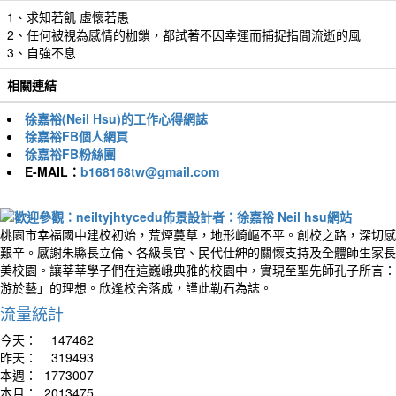
1、求知若飢 虛懷若愚
2、任何被視為感情的枷鎖，都試著不因幸運而捕捉指間流逝的風
3、自強不息
相關連結
徐嘉裕(Neil Hsu)的工作心得網誌
徐嘉裕FB個人網頁
徐嘉裕FB粉絲團
E-MAIL：
b168168tw@gmail.com
桃園市幸福國中建校初始，荒煙蔓草，地形崎嶇不平。創校之路，深切感
艱辛。感謝朱縣長立倫、各級長官、民代仕紳的關懷支持及全體師生家長
美校園。讓莘莘學子們在這巍峨典雅的校園中，實現至聖先師孔子所言：
游於藝」的理想。欣逢校舍落成，謹此勒石為誌。
流量統計
今天：
147462
昨天：
319493
本週：
1773007
本月：
2013475