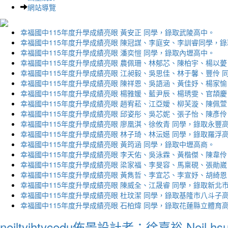
網站導覽
幸福國中115年度升學成績亮眼 黃安正 同學，錄取武陵高中。
幸福國中115年度升學成績亮眼 陳冠謀、李庭安、李訓睿同學，
幸福國中115年度升學成績亮眼 潘奕愷 同學，錄取內壢高中。
幸福國中115年度升學成績亮眼 農佩珊、林郁芯、陳柏宇、楊以薆
幸福國中115年度升學成績亮眼 江昶毅、吳思佳、林于馨、豐伶 
幸福國中115年度升學成績亮眼 陳祥恩、吳語涵、黃佳妤、楊家愉
幸福國中115年度升學成績亮眼 楊雅媛、藍尹辰、楊琇雯、官頡慶
幸福國中115年度升學成績亮眼 趙宥菘、江亞嬡、柳芙漩、陳佩萱
幸福國中115年度升學成績亮眼 邱姿彤、吳芯妮、張子怡、陳彥伶
幸福國中115年度升學成績亮眼 廖凰淇、徐攸青 同學，錄取永豐
幸福國中115年度升學成績亮眼 林子琦、林沄嬨 同學，錄取羅浮
幸福國中115年度升學成績亮眼 黃筠涵 同學，錄取中壢高商。
幸福國中115年度升學成績亮眼 李天佑、吳泳霖、黃楷傑、陳韋伶
幸福國中115年度升學成績亮眼 梁家福、李旻容、馬稟硯、張勛崴
幸福國中115年度升學成績亮眼 黃雋哲、李宜芯、李宣妤、胡綺恩
幸福國中115年度升學成績亮眼 陳威全、江晟睿 同學，錄取新北
幸福國中115年度升學成績亮眼 杜玟潔 同學，錄取基隆市八斗子
幸福國中115年度升學成績亮眼 石柏煒 同學，錄取花蓮縣立體育
neiltyjhtycedu佈景設計者：徐嘉裕 Neil hs