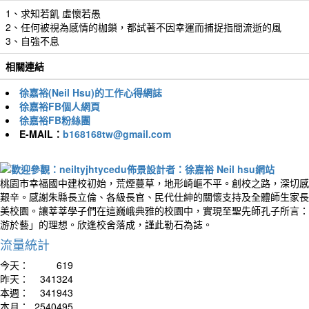
1、求知若飢 虛懷若愚
2、任何被視為感情的枷鎖，都試著不因幸運而捕捉指間流逝的風
3、自強不息
相關連結
徐嘉裕(Neil Hsu)的工作心得網誌
徐嘉裕FB個人網頁
徐嘉裕FB粉絲團
E-MAIL：
b168168tw@gmail.com
桃園市幸福國中建校初始，荒煙蔓草，地形崎嶇不平。創校之路，深切感
艱辛。感謝朱縣長立倫、各級長官、民代仕紳的關懷支持及全體師生家長
美校園。讓莘莘學子們在這巍峨典雅的校園中，實現至聖先師孔子所言：
游於藝」的理想。欣逢校舍落成，謹此勒石為誌。
流量統計
今天：
619
昨天：
341324
本週：
341943
本月：
2540495