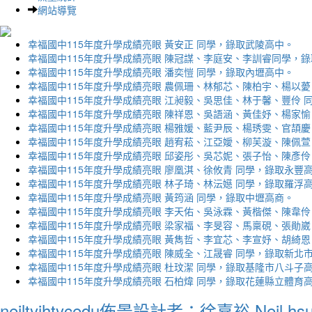
網站導覽
幸福國中115年度升學成績亮眼 黃安正 同學，錄取武陵高中。
幸福國中115年度升學成績亮眼 陳冠謀、李庭安、李訓睿同學，
幸福國中115年度升學成績亮眼 潘奕愷 同學，錄取內壢高中。
幸福國中115年度升學成績亮眼 農佩珊、林郁芯、陳柏宇、楊以薆
幸福國中115年度升學成績亮眼 江昶毅、吳思佳、林于馨、豐伶 
幸福國中115年度升學成績亮眼 陳祥恩、吳語涵、黃佳妤、楊家愉
幸福國中115年度升學成績亮眼 楊雅媛、藍尹辰、楊琇雯、官頡慶
幸福國中115年度升學成績亮眼 趙宥菘、江亞嬡、柳芙漩、陳佩萱
幸福國中115年度升學成績亮眼 邱姿彤、吳芯妮、張子怡、陳彥伶
幸福國中115年度升學成績亮眼 廖凰淇、徐攸青 同學，錄取永豐
幸福國中115年度升學成績亮眼 林子琦、林沄嬨 同學，錄取羅浮
幸福國中115年度升學成績亮眼 黃筠涵 同學，錄取中壢高商。
幸福國中115年度升學成績亮眼 李天佑、吳泳霖、黃楷傑、陳韋伶
幸福國中115年度升學成績亮眼 梁家福、李旻容、馬稟硯、張勛崴
幸福國中115年度升學成績亮眼 黃雋哲、李宜芯、李宣妤、胡綺恩
幸福國中115年度升學成績亮眼 陳威全、江晟睿 同學，錄取新北
幸福國中115年度升學成績亮眼 杜玟潔 同學，錄取基隆市八斗子
幸福國中115年度升學成績亮眼 石柏煒 同學，錄取花蓮縣立體育
neiltyjhtycedu佈景設計者：徐嘉裕 Neil hs