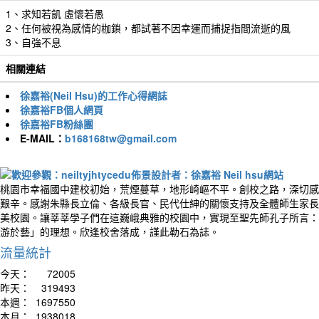
1、求知若飢 虛懷若愚
2、任何被視為感情的枷鎖，都試著不因幸運而捕捉指間流逝的風
3、自強不息
相關連結
徐嘉裕(Neil Hsu)的工作心得網誌
徐嘉裕FB個人網頁
徐嘉裕FB粉絲團
E-MAIL：
b168168tw@gmail.com
桃園市幸福國中建校初始，荒煙蔓草，地形崎嶇不平。創校之路，深切感
艱辛。感謝朱縣長立倫、各級長官、民代仕紳的關懷支持及全體師生家長
美校園。讓莘莘學子們在這巍峨典雅的校園中，實現至聖先師孔子所言：
游於藝」的理想。欣逢校舍落成，謹此勒石為誌。
流量統計
今天：
72005
昨天：
319493
本週：
1697550
本月：
1938018