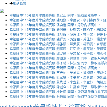
網站導覽
幸福國中115年度升學成績亮眼 黃安正 同學，錄取武陵高中。
幸福國中115年度升學成績亮眼 陳冠謀、李庭安、李訓睿同學，
幸福國中115年度升學成績亮眼 潘奕愷 同學，錄取內壢高中。
幸福國中115年度升學成績亮眼 農佩珊、林郁芯、陳柏宇、楊以薆
幸福國中115年度升學成績亮眼 江昶毅、吳思佳、林于馨、豐伶 
幸福國中115年度升學成績亮眼 陳祥恩、吳語涵、黃佳妤、楊家愉
幸福國中115年度升學成績亮眼 楊雅媛、藍尹辰、楊琇雯、官頡慶
幸福國中115年度升學成績亮眼 趙宥菘、江亞嬡、柳芙漩、陳佩萱
幸福國中115年度升學成績亮眼 邱姿彤、吳芯妮、張子怡、陳彥伶
幸福國中115年度升學成績亮眼 廖凰淇、徐攸青 同學，錄取永豐
幸福國中115年度升學成績亮眼 林子琦、林沄嬨 同學，錄取羅浮
幸福國中115年度升學成績亮眼 黃筠涵 同學，錄取中壢高商。
幸福國中115年度升學成績亮眼 李天佑、吳泳霖、黃楷傑、陳韋伶
幸福國中115年度升學成績亮眼 梁家福、李旻容、馬稟硯、張勛崴
幸福國中115年度升學成績亮眼 黃雋哲、李宜芯、李宣妤、胡綺恩
幸福國中115年度升學成績亮眼 陳威全、江晟睿 同學，錄取新北
幸福國中115年度升學成績亮眼 杜玟潔 同學，錄取基隆市八斗子
幸福國中115年度升學成績亮眼 石柏煒 同學，錄取花蓮縣立體育
neiltyjhtycedu佈景設計者：徐嘉裕 Neil hs