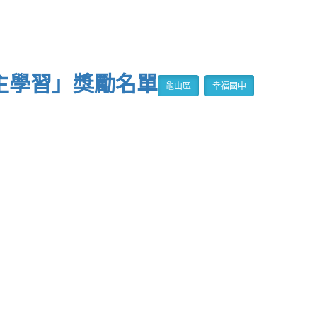
自主學習」獎勵名單
龜山區
幸福國中