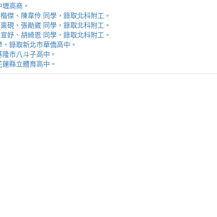
取中壢高商。
霖、黃楷傑、陳韋伶 同學，錄取北科附工。
容、馬稟硯、張勛崴 同學，錄取北科附工。
芯、李宣妤、胡綺恩 同學，錄取北科附工。
睿 同學，錄取新北市華僑高中。
錄取基隆市八斗子高中。
錄取花蓮縣立體育高中。