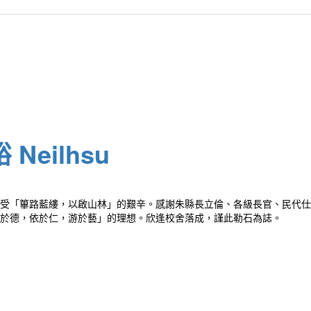
Neilhsu
受「篳路藍縷，以啟山林」的艱辛。感謝朱縣長立倫、各級長官、民代仕
於德，依於仁，游於藝」的理想。欣逢校舍落成，謹此勒石為誌。