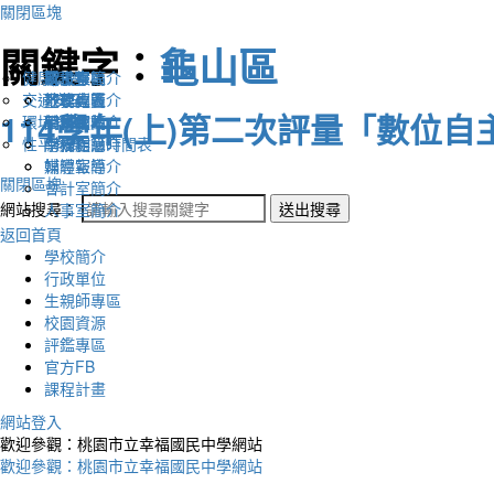
關閉區塊
關鍵字：
龜山區
健康促進
認識幸福
校長室簡介
新生專區
電子報
交通安全
地理位置
教務處簡介
升學專區
下載列表
114學年(上)第二次評量「數位
環境教育
英文網站
學務處簡介
圖書館藏
性平教育
幸福相簿
總務處簡介
學校作息時間表
媒體報導
輔導室簡介
關閉區塊
會計室簡介
網站搜尋：
送出搜尋
人事室簡介
返回首頁
學校簡介
行政單位
生親師專區
校園資源
評鑑專區
官方FB
課程計畫
網站登入
歡迎參觀：桃園市立幸福國民中學網站
歡迎參觀：桃園市立幸福國民中學網站