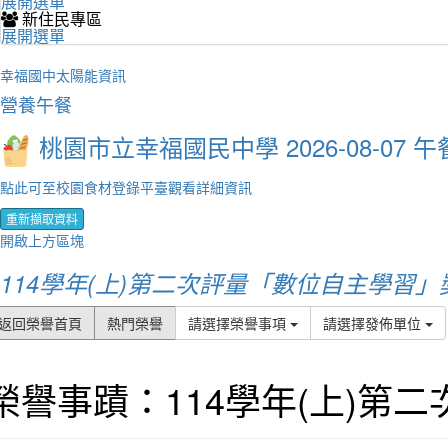
展開選單
新住民專區
展開選單
幸福國中太陽能資訊
營養午餐
桃園市立幸福國民中學 2026-08-07 午
點此可至校園食材登錄平臺觀看詳細資訊
重新擷取資料
開啟上方區塊
114學年(上)第二次評量「數位自主學習
返回榮譽首頁
熱門榮譽
請選擇榮譽事項
請選擇發佈單位
榮譽事蹟：114學年(上)第