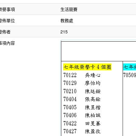
榮譽事項
生活競賽
發佈單位
教務處
發佈者
215
事項內容