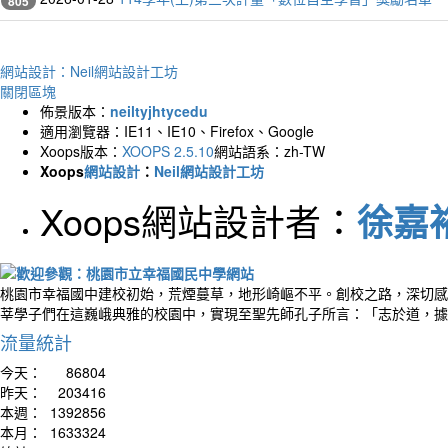
805
網站設計：Neil網站設計工坊
關閉區塊
佈景版本：
neiltyjhtycedu
適用瀏覽器：IE11、IE10、Firefox、Google
Xoops版本：
XOOPS 2.5.10
網站語系：zh-TW
Xoops
網站設計
：
Neil網站設計工坊
Xoops網站設計者：
徐嘉裕 
桃園市幸福國中建校初始，荒煙蔓草，地形崎嶇不平。創校之路，深切感
莘學子們在這巍峨典雅的校園中，實現至聖先師孔子所言：「志於道，據
流量統計
今天：
86804
昨天：
203416
本週：
1392856
本月：
1633324