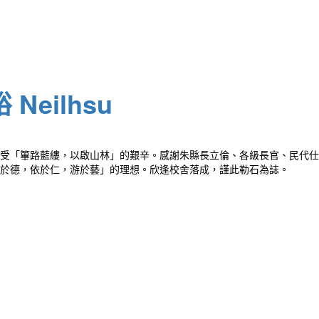
Neilhsu
受「篳路藍縷，以啟山林」的艱辛。感謝朱縣長立倫、各級長官、民代仕
於德，依於仁，游於藝」的理想。欣逢校舍落成，謹此勒石為誌。