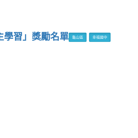
自主學習」獎勵名單
龜山區
幸福國中