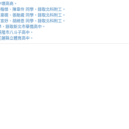
取中壢高商。
霖、黃楷傑、陳韋伶 同學，錄取北科附工。
容、馬稟硯、張勛崴 同學，錄取北科附工。
芯、李宣妤、胡綺恩 同學，錄取北科附工。
睿 同學，錄取新北市華僑高中。
錄取基隆市八斗子高中。
錄取花蓮縣立體育高中。