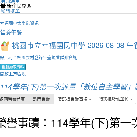
展開選單
新住民專區
展開選單
幸福國中太陽能資訊
營養午餐
桃園市立幸福國民中學 2026-08-08 午
點此可至校園食材登錄平臺觀看詳細資訊
重新擷取資料
開啟上方區塊
114學年(下)第一次評量「數位自主學習
返回榮譽首頁
熱門榮譽
請選擇榮譽事項
請選擇發佈單位
榮譽事蹟：114學年(下)第