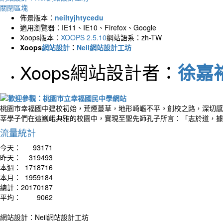
關閉區塊
佈景版本：
neiltyjhtycedu
適用瀏覽器：IE11、IE10、Firefox、Google
Xoops版本：
XOOPS 2.5.10
網站語系：zh-TW
Xoops
網站設計
：
Neil網站設計工坊
Xoops網站設計者：
徐嘉裕 
桃園市幸福國中建校初始，荒煙蔓草，地形崎嶇不平。創校之路，深切感
莘學子們在這巍峨典雅的校園中，實現至聖先師孔子所言：「志於道，據
流量統計
今天：
93171
昨天：
319493
本週：
1718716
本月：
1959184
總計：
20170187
平均：
9062
網站設計：Neil網站設計工坊