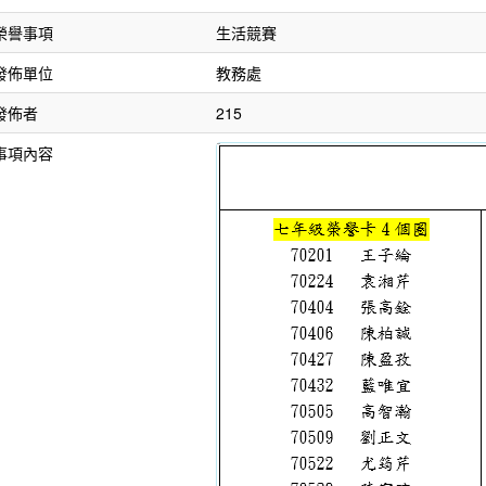
榮譽事項
生活競賽
發佈單位
教務處
發佈者
215
事項內容