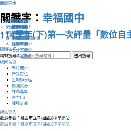
關閉區塊
關鍵字：
幸福國中
健康促進
認識幸福
校長室簡介
新生專區
電子報
交通安全
地理位置
教務處簡介
升學專區
下載列表
114學年(下)第一次評量「數位
環境教育
英文網站
學務處簡介
圖書館藏
性平教育
幸福相簿
總務處簡介
學校作息時間表
媒體報導
輔導室簡介
關閉區塊
會計室簡介
網站搜尋：
送出搜尋
人事室簡介
返回首頁
學校簡介
行政單位
生親師專區
校園資源
評鑑專區
官方FB
課程計畫
網站登入
歡迎參觀：桃園市立幸福國民中學網站
歡迎參觀：桃園市立幸福國民中學網站