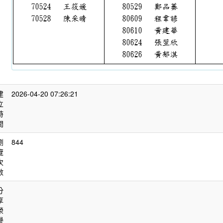
建
2026-04-20 07:26:21
立
時
間
瀏
844
覽
次
數
分
享
榮
譽