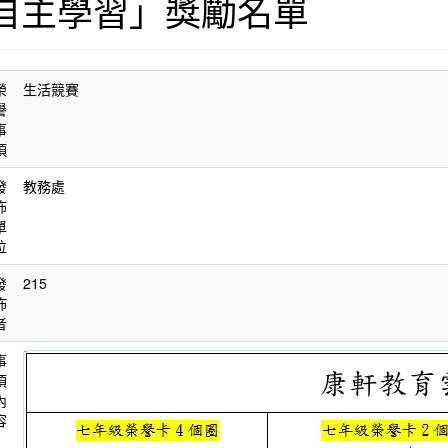
自主學習」獎勵名單
榮
生活競賽
譽
事
項
發
教務處
佈
單
位
發
215
佈
者
事
項
內
容