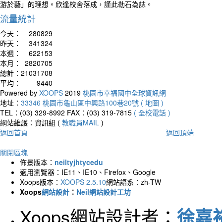
游於藝」的理想。欣逢校舍落成，謹此勒石為誌。
流量統計
今天：
280829
昨天：
341324
本週：
622153
本月：
2820705
總計：
21031708
平均：
9440
Powered by
XOOPS
2019
桃園市幸福國中全球資訊網
地址：
33346 桃園市龜山區中興路100巷20號 ( 地圖 )
TEL：(03) 329-8992
FAX：(03) 319-7815
( 全校電話 )
網站維護：資訊組 (
教職員MAIL
)
返回首頁
返回頂端
關閉區塊
佈景版本：
neiltyjhtycedu
適用瀏覽器：IE11、IE10、Firefox、Google
Xoops版本：
XOOPS 2.5.10
網站語系：zh-TW
Xoops
網站設計
：
Neil網站設計工坊
Xoops網站設計者：
徐嘉裕 