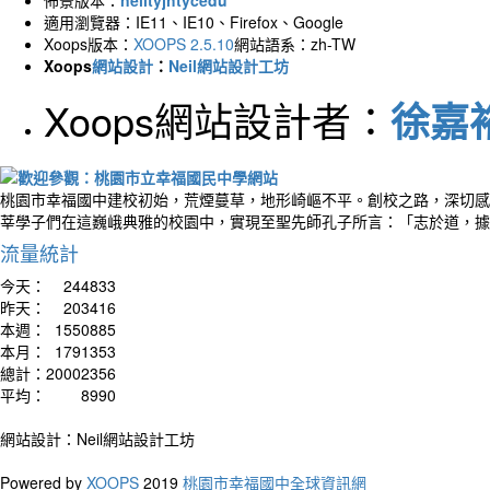
適用瀏覽器：IE11、IE10、Firefox、Google
Xoops版本：
XOOPS 2.5.10
網站語系：zh-TW
Xoops
網站設計
：
Neil網站設計工坊
Xoops網站設計者：
徐嘉裕 
桃園市幸福國中建校初始，荒煙蔓草，地形崎嶇不平。創校之路，深切感
莘學子們在這巍峨典雅的校園中，實現至聖先師孔子所言：「志於道，據
流量統計
今天：
244833
昨天：
203416
本週：
1550885
本月：
1791353
總計：
20002356
平均：
8990
網站設計：Neil網站設計工坊
Powered by
XOOPS
2019
桃園市幸福國中全球資訊網