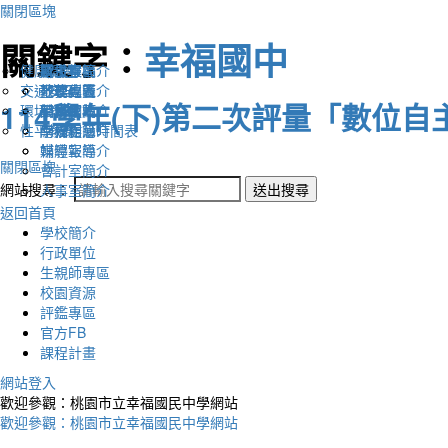
關閉區塊
關鍵字：
幸福國中
健康促進
認識幸福
校長室簡介
新生專區
電子報
交通安全
地理位置
教務處簡介
升學專區
下載列表
114學年(下)第二次評量「數位
環境教育
英文網站
學務處簡介
圖書館藏
性平教育
幸福相簿
總務處簡介
學校作息時間表
媒體報導
輔導室簡介
關閉區塊
會計室簡介
網站搜尋：
送出搜尋
人事室簡介
返回首頁
學校簡介
行政單位
生親師專區
校園資源
評鑑專區
官方FB
課程計畫
網站登入
歡迎參觀：桃園市立幸福國民中學網站
歡迎參觀：桃園市立幸福國民中學網站