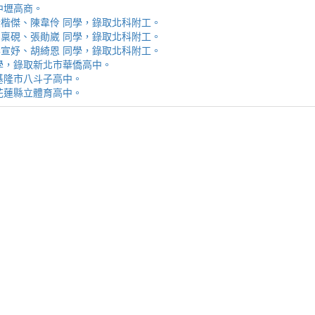
取中壢高商。
霖、黃楷傑、陳韋伶 同學，錄取北科附工。
容、馬稟硯、張勛崴 同學，錄取北科附工。
芯、李宣妤、胡綺恩 同學，錄取北科附工。
睿 同學，錄取新北市華僑高中。
錄取基隆市八斗子高中。
錄取花蓮縣立體育高中。