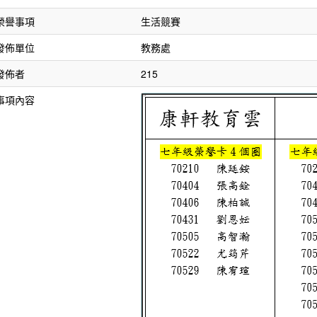
榮譽事項
生活競賽
發佈單位
教務處
發佈者
215
事項內容