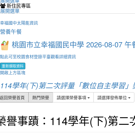
展開選單
新住民專區
展開選單
幸福國中太陽能資訊
營養午餐
桃園市立幸福國民中學 2026-08-07 午
點此可至校園食材登錄平臺觀看詳細資訊
重新擷取資料
開啟上方區塊
114學年(下)第二次評量「數位自主學習
返回榮譽首頁
熱門榮譽
請選擇榮譽事項
請選擇發佈單位
榮譽事蹟：114學年(下)第