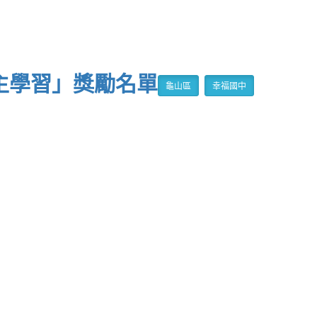
自主學習」獎勵名單
龜山區
幸福國中