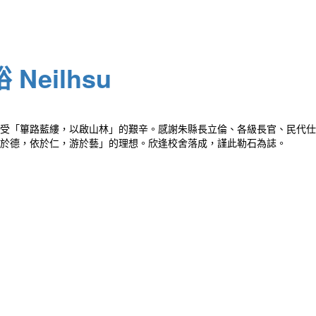
Neilhsu
受「篳路藍縷，以啟山林」的艱辛。感謝朱縣長立倫、各級長官、民代仕
於德，依於仁，游於藝」的理想。欣逢校舍落成，謹此勒石為誌。