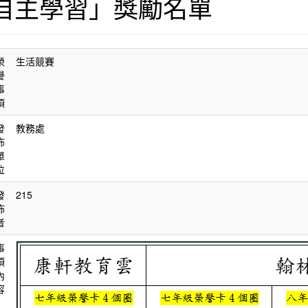
自主學習」獎勵名單
榮
生活競賽
譽
事
項
發
教務處
佈
單
位
發
215
佈
者
事
項
內
容