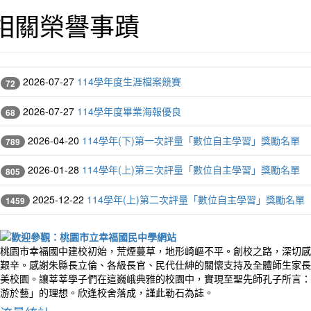
相關榮譽事蹟
2026-07-27
114學年度生涯檔案競賽
72
2026-07-27
114學年度畢業海報優良
68
2026-04-20
114學年(下)第一次評量「數位自主學習」獎勵名單
789
2026-01-28
114學年(上)第三次評量「數位自主學習」獎勵名單
805
2025-12-22
114學年(上)第二次評量「數位自主學習」獎勵名單
1459
桃園市幸福國中建校初始，荒煙蔓草，地形崎嶇不平。創校之路，深切感
艱辛。感謝朱縣長立倫、各級長官、民代仕紳的關懷支持及全體師生家長
美校園。讓莘莘學子們在這巍峨典雅的校園中，實現至聖先師孔子所言：
游於藝」的理想。欣逢校舍落成，謹此勒石為誌。