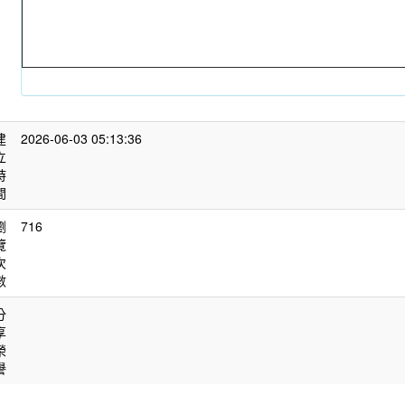
建
2026-06-03 05:13:36
立
時
間
瀏
716
覽
次
數
分
享
榮
譽