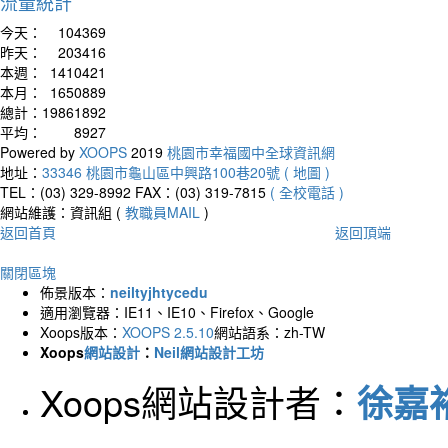
流量統計
今天：
104369
昨天：
203416
本週：
1410421
本月：
1650889
總計：
19861892
平均：
8927
Powered by
XOOPS
2019
桃園市幸福國中全球資訊網
地址：
33346 桃園市龜山區中興路100巷20號 ( 地圖 )
TEL：(03) 329-8992
FAX：(03) 319-7815
( 全校電話 )
網站維護：資訊組 (
教職員MAIL
)
返回首頁
返回頂端
關閉區塊
佈景版本：
neiltyjhtycedu
適用瀏覽器：IE11、IE10、Firefox、Google
Xoops版本：
XOOPS 2.5.10
網站語系：zh-TW
Xoops
網站設計
：
Neil網站設計工坊
Xoops網站設計者：
徐嘉裕 