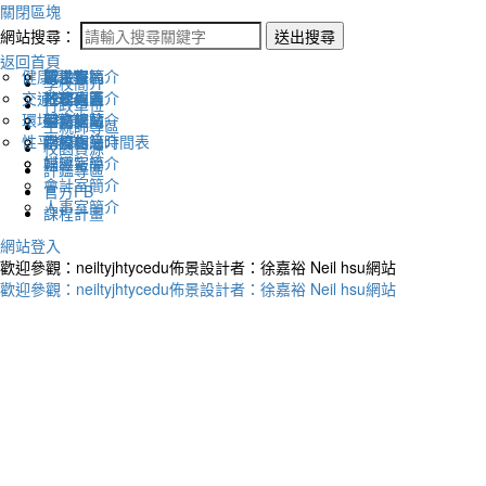
關閉區塊
網站搜尋：
送出搜尋
返回首頁
健康促進
認識幸福
校長室簡介
新生專區
電子報
學校簡介
交通安全
地理位置
教務處簡介
升學專區
下載列表
行政單位
環境教育
英文網站
學務處簡介
圖書館藏
生親師專區
性平教育
幸福相簿
總務處簡介
學校作息時間表
校園資源
媒體報導
輔導室簡介
評鑑專區
會計室簡介
官方FB
人事室簡介
課程計畫
網站登入
歡迎參觀：neiltyjhtycedu佈景設計者：徐嘉裕 Neil hsu網站
歡迎參觀：neiltyjhtycedu佈景設計者：徐嘉裕 Neil hsu網站