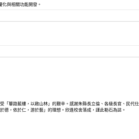
, 網站seo優化與相關功能開發。
受「篳路藍縷，以啟山林」的艱辛。感謝朱縣長立倫、各級長官、民代仕
於德，依於仁，游於藝」的理想。欣逢校舍落成，謹此勒石為誌。