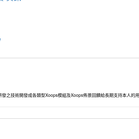
u
發之技術開發成各類型Xoops模組及Xoops佈景回饋給長期支持本人