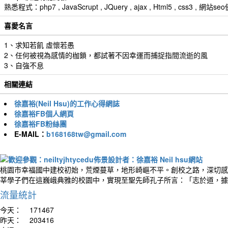
熟悉程式：php7 , JavaScrupt , JQuery , ajax , Html5 , css3 
喜愛名言
1、求知若飢 虛懷若愚
2、任何被視為感情的枷鎖，都試著不因幸運而捕捉指間流逝的風
3、自強不息
相關連結
徐嘉裕(Neil Hsu)的工作心得網誌
徐嘉裕FB個人網頁
徐嘉裕FB粉絲團
E-MAIL：
b168168tw@gmail.com
桃園市幸福國中建校初始，荒煙蔓草，地形崎嶇不平。創校之路，深切感
莘學子們在這巍峨典雅的校園中，實現至聖先師孔子所言：「志於道，據
流量統計
今天：
171467
昨天：
203416