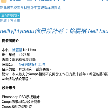
點此可至校園食材登錄平臺觀看詳細資訊
重新擷取資料
開啟上方區塊
neiltyjhtycedu佈景設計者：徐嘉裕 Neil hs
開發者簡介
本名：
徐嘉裕
Neil Hsu
出生年份：1976年
現職：網站程式設計師
任職公司：
Neil網站設計工坊
目前興趣：程式研究，創意突破。
簡介：本人致力於Xoops相關研究開發工作已有數十餘年，希望能將所研
web網站架設環境。
設計專長
Photoshop PSD模板設計
Xoops佈景/網站/設計開發
Xoops模組功能開發