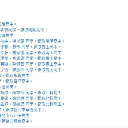
取武陵高中。
安、李訓睿同學，錄取桃園高中。
取內壢高中。
芯、陳柏宇、楊以薆 同學，錄取陽明高中。
佳、林于馨、豐伶 同學，錄取壽山高中。
涵、黃佳妤、楊家愉 同學，錄取壽山高中。
辰、楊琇雯、官頡慶 同學，錄取壽山高中。
嬡、柳芙漩、陳佩萱 同學，錄取壽山高中。
妮、張子怡、陳彥伶 同學，錄取壽山高中。
 同學，錄取永豐高中。
 同學，錄取羅浮高中。
取中壢高商。
霖、黃楷傑、陳韋伶 同學，錄取北科附工。
容、馬稟硯、張勛崴 同學，錄取北科附工。
芯、李宣妤、胡綺恩 同學，錄取北科附工。
睿 同學，錄取新北市華僑高中。
錄取基隆市八斗子高中。
錄取花蓮縣立體育高中。