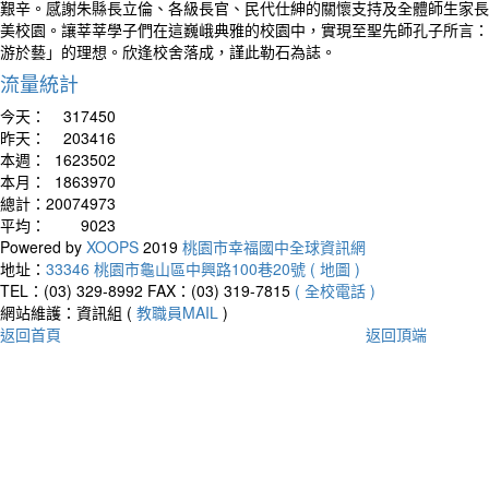
艱辛。感謝朱縣長立倫、各級長官、民代仕紳的關懷支持及全體師生家長
美校園。讓莘莘學子們在這巍峨典雅的校園中，實現至聖先師孔子所言：
游於藝」的理想。欣逢校舍落成，謹此勒石為誌。
流量統計
今天：
317450
昨天：
203416
本週：
1623502
本月：
1863970
總計：
20074973
平均：
9023
Powered by
XOOPS
2019
桃園市幸福國中全球資訊網
地址：
33346 桃園市龜山區中興路100巷20號 ( 地圖 )
TEL：(03) 329-8992
FAX：(03) 319-7815
( 全校電話 )
網站維護：資訊組 (
教職員MAIL
)
返回首頁
返回頂端