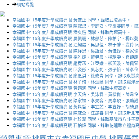
網站導覽
幸福國中115年度升學成績亮眼 黃安正 同學，錄取武陵高中。
幸福國中115年度升學成績亮眼 陳冠謀、李庭安、李訓睿同學，
幸福國中115年度升學成績亮眼 潘奕愷 同學，錄取內壢高中。
幸福國中115年度升學成績亮眼 農佩珊、林郁芯、陳柏宇、楊以薆
幸福國中115年度升學成績亮眼 江昶毅、吳思佳、林于馨、豐伶 
幸福國中115年度升學成績亮眼 陳祥恩、吳語涵、黃佳妤、楊家愉
幸福國中115年度升學成績亮眼 楊雅媛、藍尹辰、楊琇雯、官頡慶
幸福國中115年度升學成績亮眼 趙宥菘、江亞嬡、柳芙漩、陳佩萱
幸福國中115年度升學成績亮眼 邱姿彤、吳芯妮、張子怡、陳彥伶
幸福國中115年度升學成績亮眼 廖凰淇、徐攸青 同學，錄取永豐
幸福國中115年度升學成績亮眼 林子琦、林沄嬨 同學，錄取羅浮
幸福國中115年度升學成績亮眼 黃筠涵 同學，錄取中壢高商。
幸福國中115年度升學成績亮眼 李天佑、吳泳霖、黃楷傑、陳韋伶
幸福國中115年度升學成績亮眼 梁家福、李旻容、馬稟硯、張勛崴
幸福國中115年度升學成績亮眼 黃雋哲、李宜芯、李宣妤、胡綺恩
幸福國中115年度升學成績亮眼 陳威全、江晟睿 同學，錄取新北
幸福國中115年度升學成績亮眼 杜玟潔 同學，錄取基隆市八斗子
幸福國中115年度升學成績亮眼 石柏煒 同學，錄取花蓮縣立體育
榮譽事項:桃園市立幸福國民中學-桃園優