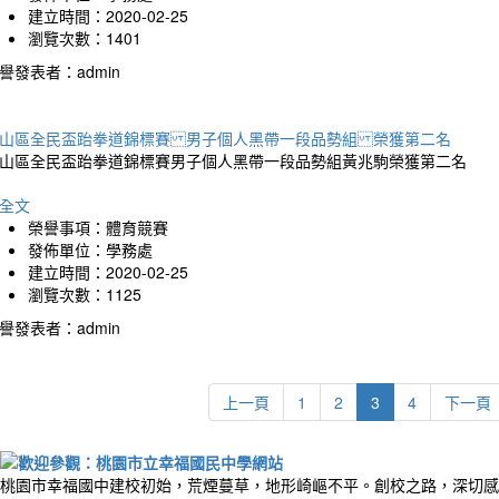
建立時間：2020-02-25
瀏覽次數：1401
譽發表者：admin
山區全民盃跆拳道錦標賽 男子個人黑帶一段品勢組 榮獲第二名
山區全民盃跆拳道錦標賽男子個人黑帶一段品勢組黃兆駒榮獲第二名
全文
榮譽事項：體育競賽
發佈單位：學務處
建立時間：2020-02-25
瀏覽次數：1125
譽發表者：admin
上一頁
1
2
3
4
下一頁
桃園市幸福國中建校初始，荒煙蔓草，地形崎嶇不平。創校之路，深切感