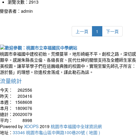
瀏覽次數：2913
譽發表者：admin
上一頁
1
下一頁
桃園市幸福國中建校初始，荒煙蔓草，地形崎嶇不平。創校之路，深切感
艱辛。感謝朱縣長立倫、各級長官、民代仕紳的關懷支持及全體師生家長
美校園。讓莘莘學子們在這巍峨典雅的校園中，實現至聖先師孔子所言：
游於藝」的理想。欣逢校舍落成，謹此勒石為誌。
流量統計
今天：
262556
昨天：
203416
本週：
1568608
本月：
1809076
總計：
20020079
平均：
8998
Powered by
XOOPS
2019
桃園市幸福國中全球資訊網
地址：
33346 桃園市龜山區中興路100巷20號 ( 地圖 )