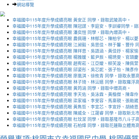
網站導覽
幸福國中115年度升學成績亮眼 黃安正 同學，錄取武陵高中。
幸福國中115年度升學成績亮眼 陳冠謀、李庭安、李訓睿同學，
幸福國中115年度升學成績亮眼 潘奕愷 同學，錄取內壢高中。
幸福國中115年度升學成績亮眼 農佩珊、林郁芯、陳柏宇、楊以薆
幸福國中115年度升學成績亮眼 江昶毅、吳思佳、林于馨、豐伶 
幸福國中115年度升學成績亮眼 陳祥恩、吳語涵、黃佳妤、楊家愉
幸福國中115年度升學成績亮眼 楊雅媛、藍尹辰、楊琇雯、官頡慶
幸福國中115年度升學成績亮眼 趙宥菘、江亞嬡、柳芙漩、陳佩萱
幸福國中115年度升學成績亮眼 邱姿彤、吳芯妮、張子怡、陳彥伶
幸福國中115年度升學成績亮眼 廖凰淇、徐攸青 同學，錄取永豐
幸福國中115年度升學成績亮眼 林子琦、林沄嬨 同學，錄取羅浮
幸福國中115年度升學成績亮眼 黃筠涵 同學，錄取中壢高商。
幸福國中115年度升學成績亮眼 李天佑、吳泳霖、黃楷傑、陳韋伶
幸福國中115年度升學成績亮眼 梁家福、李旻容、馬稟硯、張勛崴
幸福國中115年度升學成績亮眼 黃雋哲、李宜芯、李宣妤、胡綺恩
幸福國中115年度升學成績亮眼 陳威全、江晟睿 同學，錄取新北
幸福國中115年度升學成績亮眼 杜玟潔 同學，錄取基隆市八斗子
幸福國中115年度升學成績亮眼 石柏煒 同學，錄取花蓮縣立體育
榮譽事項:桃園市立幸福國民中學-桃園優