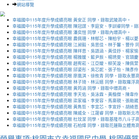
網站導覽
幸福國中115年度升學成績亮眼 黃安正 同學，錄取武陵高中。
幸福國中115年度升學成績亮眼 陳冠謀、李庭安、李訓睿同學，
幸福國中115年度升學成績亮眼 潘奕愷 同學，錄取內壢高中。
幸福國中115年度升學成績亮眼 農佩珊、林郁芯、陳柏宇、楊以薆
幸福國中115年度升學成績亮眼 江昶毅、吳思佳、林于馨、豐伶 
幸福國中115年度升學成績亮眼 陳祥恩、吳語涵、黃佳妤、楊家愉
幸福國中115年度升學成績亮眼 楊雅媛、藍尹辰、楊琇雯、官頡慶
幸福國中115年度升學成績亮眼 趙宥菘、江亞嬡、柳芙漩、陳佩萱
幸福國中115年度升學成績亮眼 邱姿彤、吳芯妮、張子怡、陳彥伶
幸福國中115年度升學成績亮眼 廖凰淇、徐攸青 同學，錄取永豐
幸福國中115年度升學成績亮眼 林子琦、林沄嬨 同學，錄取羅浮
幸福國中115年度升學成績亮眼 黃筠涵 同學，錄取中壢高商。
幸福國中115年度升學成績亮眼 李天佑、吳泳霖、黃楷傑、陳韋伶
幸福國中115年度升學成績亮眼 梁家福、李旻容、馬稟硯、張勛崴
幸福國中115年度升學成績亮眼 黃雋哲、李宜芯、李宣妤、胡綺恩
幸福國中115年度升學成績亮眼 陳威全、江晟睿 同學，錄取新北
幸福國中115年度升學成績亮眼 杜玟潔 同學，錄取基隆市八斗子
幸福國中115年度升學成績亮眼 石柏煒 同學，錄取花蓮縣立體育
榮譽事項:桃園市立幸福國民中學-桃園優