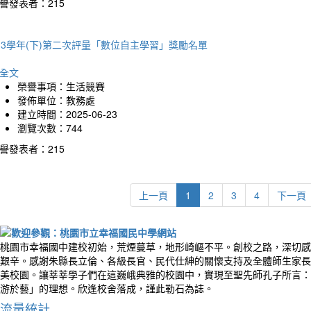
譽發表者：215
13學年(下)第二次評量「數位自主學習」獎勵名單
全文
榮譽事項：生活競賽
發佈單位：教務處
建立時間：2025-06-23
瀏覽次數：744
譽發表者：215
上一頁
1
2
3
4
下一頁
桃園市幸福國中建校初始，荒煙蔓草，地形崎嶇不平。創校之路，深切感
艱辛。感謝朱縣長立倫、各級長官、民代仕紳的關懷支持及全體師生家長
美校園。讓莘莘學子們在這巍峨典雅的校園中，實現至聖先師孔子所言：
游於藝」的理想。欣逢校舍落成，謹此勒石為誌。
流量統計