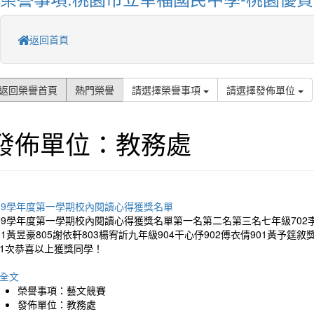
返回首頁
返回榮譽首頁
熱門榮譽
請選擇榮譽事項
請選擇發佈單位
發佈單位：教務處
09學年度第一學期校內閱讀心得獲獎名單
09學年度第一學期校內閱讀心得獲獎名單第一名第二名第三名七年級702李
01黃昱豪805謝依軒803楊宥訢九年級904干心伃902傅衣倩901黃予
1次恭喜以上獲獎同學！
全文
榮譽事項：藝文競賽
發佈單位：教務處