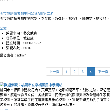
園市英語讀者劇場 榮獲A組第二名
園市英語讀者劇場劉顏銘、李存博、藍逸軒、楊宥訢、陳柏鈞、謝孟欣、
全文
榮譽事項：藝文競賽
發佈單位：教務處
建立時間：2020-02-25
瀏覽次數：2016
譽發表者：admin
上一頁
1
2
3
4
下一頁
桃園市幸福國中建校初始，荒煙蔓草，地形崎嶇不平。創校之路，深切感
艱辛。感謝朱縣長立倫、各級長官、民代仕紳的關懷支持及全體師生家長
美校園。讓莘莘學子們在這巍峨典雅的校園中，實現至聖先師孔子所言：
游於藝」的理想。欣逢校舍落成，謹此勒石為誌。