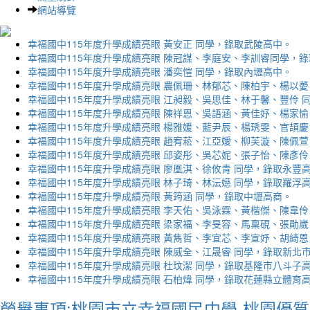
網站導覽
幸福國中115年度升學成績亮眼 黃安正 同學，錄取武陵高中。
幸福國中115年度升學成績亮眼 陳冠謀、李庭安、李訓睿同學，
幸福國中115年度升學成績亮眼 潘奕愷 同學，錄取內壢高中。
幸福國中115年度升學成績亮眼 農佩珊、林郁芯、陳柏宇、楊以薆
幸福國中115年度升學成績亮眼 江昶毅、吳思佳、林于馨、豐伶 
幸福國中115年度升學成績亮眼 陳祥恩、吳語涵、黃佳妤、楊家愉
幸福國中115年度升學成績亮眼 楊雅媛、藍尹辰、楊琇雯、官頡慶
幸福國中115年度升學成績亮眼 趙宥菘、江亞嬡、柳芙漩、陳佩萱
幸福國中115年度升學成績亮眼 邱姿彤、吳芯妮、張子怡、陳彥伶
幸福國中115年度升學成績亮眼 廖凰淇、徐攸青 同學，錄取永豐
幸福國中115年度升學成績亮眼 林子琦、林沄嬨 同學，錄取羅浮
幸福國中115年度升學成績亮眼 黃筠涵 同學，錄取中壢高商。
幸福國中115年度升學成績亮眼 李天佑、吳泳霖、黃楷傑、陳韋伶
幸福國中115年度升學成績亮眼 梁家福、李旻容、馬稟硯、張勛崴
幸福國中115年度升學成績亮眼 黃雋哲、李宜芯、李宣妤、胡綺恩
幸福國中115年度升學成績亮眼 陳威全、江晟睿 同學，錄取新北
幸福國中115年度升學成績亮眼 杜玟潔 同學，錄取基隆市八斗子
幸福國中115年度升學成績亮眼 石柏煒 同學，錄取花蓮縣立體育
榮譽事項:桃園市立幸福國民中學-桃園優