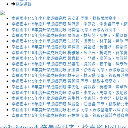
網站導覽
幸福國中115年度升學成績亮眼 黃安正 同學，錄取武陵高中。
幸福國中115年度升學成績亮眼 陳冠謀、李庭安、李訓睿同學，
幸福國中115年度升學成績亮眼 潘奕愷 同學，錄取內壢高中。
幸福國中115年度升學成績亮眼 農佩珊、林郁芯、陳柏宇、楊以薆
幸福國中115年度升學成績亮眼 江昶毅、吳思佳、林于馨、豐伶 
幸福國中115年度升學成績亮眼 陳祥恩、吳語涵、黃佳妤、楊家愉
幸福國中115年度升學成績亮眼 楊雅媛、藍尹辰、楊琇雯、官頡慶
幸福國中115年度升學成績亮眼 趙宥菘、江亞嬡、柳芙漩、陳佩萱
幸福國中115年度升學成績亮眼 邱姿彤、吳芯妮、張子怡、陳彥伶
幸福國中115年度升學成績亮眼 廖凰淇、徐攸青 同學，錄取永豐
幸福國中115年度升學成績亮眼 林子琦、林沄嬨 同學，錄取羅浮
幸福國中115年度升學成績亮眼 黃筠涵 同學，錄取中壢高商。
幸福國中115年度升學成績亮眼 李天佑、吳泳霖、黃楷傑、陳韋伶
幸福國中115年度升學成績亮眼 梁家福、李旻容、馬稟硯、張勛崴
幸福國中115年度升學成績亮眼 黃雋哲、李宜芯、李宣妤、胡綺恩
幸福國中115年度升學成績亮眼 陳威全、江晟睿 同學，錄取新北
幸福國中115年度升學成績亮眼 杜玟潔 同學，錄取基隆市八斗子
幸福國中115年度升學成績亮眼 石柏煒 同學，錄取花蓮縣立體育
neiltyjhtycedu佈景設計者：徐嘉裕 Neil hs