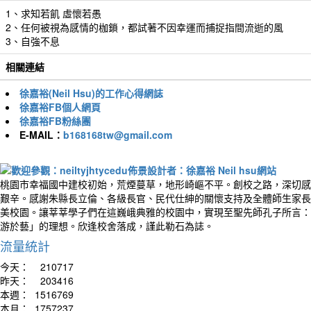
1、求知若飢 虛懷若愚
2、任何被視為感情的枷鎖，都試著不因幸運而捕捉指間流逝的風
3、自強不息
相關連結
徐嘉裕(Neil Hsu)的工作心得網誌
徐嘉裕FB個人網頁
徐嘉裕FB粉絲團
E-MAIL：
b168168tw@gmail.com
桃園市幸福國中建校初始，荒煙蔓草，地形崎嶇不平。創校之路，深切感
艱辛。感謝朱縣長立倫、各級長官、民代仕紳的關懷支持及全體師生家長
美校園。讓莘莘學子們在這巍峨典雅的校園中，實現至聖先師孔子所言：
游於藝」的理想。欣逢校舍落成，謹此勒石為誌。
流量統計
今天：
210717
昨天：
203416
本週：
1516769
本月：
1757237