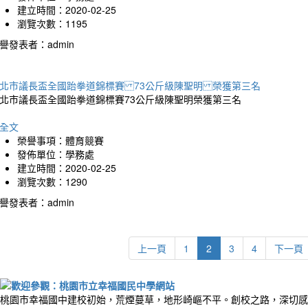
建立時間：2020-02-25
瀏覽次數：1195
譽發表者：admin
北市議長盃全國跆拳道錦標賽 73公斤級陳聖明 榮獲第三名
北市議長盃全國跆拳道錦標賽73公斤級陳聖明榮獲第三名
全文
榮譽事項：體育競賽
發佈單位：學務處
建立時間：2020-02-25
瀏覽次數：1290
譽發表者：admin
上一頁
1
2
3
4
下一頁
桃園市幸福國中建校初始，荒煙蔓草，地形崎嶇不平。創校之路，深切感