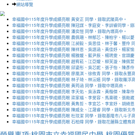
網站導覽
幸福國中115年度升學成績亮眼 黃安正 同學，錄取武陵高中。
幸福國中115年度升學成績亮眼 陳冠謀、李庭安、李訓睿同學，
幸福國中115年度升學成績亮眼 潘奕愷 同學，錄取內壢高中。
幸福國中115年度升學成績亮眼 農佩珊、林郁芯、陳柏宇、楊以薆
幸福國中115年度升學成績亮眼 江昶毅、吳思佳、林于馨、豐伶 
幸福國中115年度升學成績亮眼 陳祥恩、吳語涵、黃佳妤、楊家愉
幸福國中115年度升學成績亮眼 楊雅媛、藍尹辰、楊琇雯、官頡慶
幸福國中115年度升學成績亮眼 趙宥菘、江亞嬡、柳芙漩、陳佩萱
幸福國中115年度升學成績亮眼 邱姿彤、吳芯妮、張子怡、陳彥伶
幸福國中115年度升學成績亮眼 廖凰淇、徐攸青 同學，錄取永豐
幸福國中115年度升學成績亮眼 林子琦、林沄嬨 同學，錄取羅浮
幸福國中115年度升學成績亮眼 黃筠涵 同學，錄取中壢高商。
幸福國中115年度升學成績亮眼 李天佑、吳泳霖、黃楷傑、陳韋伶
幸福國中115年度升學成績亮眼 梁家福、李旻容、馬稟硯、張勛崴
幸福國中115年度升學成績亮眼 黃雋哲、李宜芯、李宣妤、胡綺恩
幸福國中115年度升學成績亮眼 陳威全、江晟睿 同學，錄取新北
幸福國中115年度升學成績亮眼 杜玟潔 同學，錄取基隆市八斗子
幸福國中115年度升學成績亮眼 石柏煒 同學，錄取花蓮縣立體育
榮譽事項:桃園市立幸福國民中學-桃園優