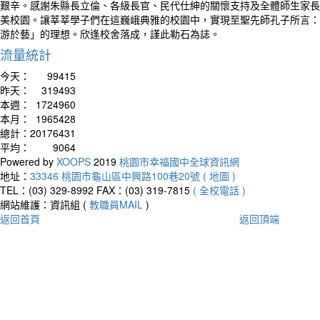
艱辛。感謝朱縣長立倫、各級長官、民代仕紳的關懷支持及全體師生家長
美校園。讓莘莘學子們在這巍峨典雅的校園中，實現至聖先師孔子所言：
游於藝」的理想。欣逢校舍落成，謹此勒石為誌。
流量統計
今天：
99415
昨天：
319493
本週：
1724960
本月：
1965428
總計：
20176431
平均：
9064
Powered by
XOOPS
2019
桃園市幸福國中全球資訊網
地址：
33346 桃園市龜山區中興路100巷20號 ( 地圖 )
TEL：(03) 329-8992
FAX：(03) 319-7815
( 全校電話 )
網站維護：資訊組 (
教職員MAIL
)
返回首頁
返回頂端