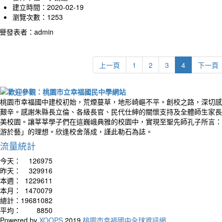
建立時間：2020-02-19
瀏覽次數：1253
譽發表者：admin
上一頁
1
2
3
4
下一頁
桃園市幸福國中建校初始，荒煙蔓草，地形崎嶇不平。創校之路，深切感
艱辛。感謝朱縣長立倫、各級長官、民代仕紳的關懷支持及全體師生家長
美校園。讓莘莘學子們在這巍峨典雅的校園中，實現至聖先師孔子所言：
游於藝」的理想。欣逢校舍落成，謹此勒石為誌。
流量統計
今天：
126975
昨天：
329916
本週：
1229611
本月：
1470079
總計：
19681082
平均：
8850
Powered by
XOOPS
2019
桃園市幸福國中全球資訊網