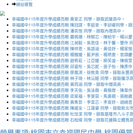
網站導覽
幸福國中115年度升學成績亮眼 黃安正 同學，錄取武陵高中。
幸福國中115年度升學成績亮眼 陳冠謀、李庭安、李訓睿同學，
幸福國中115年度升學成績亮眼 潘奕愷 同學，錄取內壢高中。
幸福國中115年度升學成績亮眼 農佩珊、林郁芯、陳柏宇、楊以薆
幸福國中115年度升學成績亮眼 江昶毅、吳思佳、林于馨、豐伶 
幸福國中115年度升學成績亮眼 陳祥恩、吳語涵、黃佳妤、楊家愉
幸福國中115年度升學成績亮眼 楊雅媛、藍尹辰、楊琇雯、官頡慶
幸福國中115年度升學成績亮眼 趙宥菘、江亞嬡、柳芙漩、陳佩萱
幸福國中115年度升學成績亮眼 邱姿彤、吳芯妮、張子怡、陳彥伶
幸福國中115年度升學成績亮眼 廖凰淇、徐攸青 同學，錄取永豐
幸福國中115年度升學成績亮眼 林子琦、林沄嬨 同學，錄取羅浮
幸福國中115年度升學成績亮眼 黃筠涵 同學，錄取中壢高商。
幸福國中115年度升學成績亮眼 李天佑、吳泳霖、黃楷傑、陳韋伶
幸福國中115年度升學成績亮眼 梁家福、李旻容、馬稟硯、張勛崴
幸福國中115年度升學成績亮眼 黃雋哲、李宜芯、李宣妤、胡綺恩
幸福國中115年度升學成績亮眼 陳威全、江晟睿 同學，錄取新北
幸福國中115年度升學成績亮眼 杜玟潔 同學，錄取基隆市八斗子
幸福國中115年度升學成績亮眼 石柏煒 同學，錄取花蓮縣立體育
榮譽事項:桃園市立幸福國民中學-桃園優