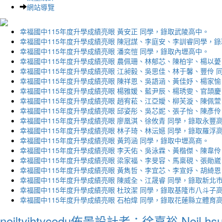
網站導覽
幸福國中115年度升學成績亮眼 黃安正 同學，錄取武陵高中。
幸福國中115年度升學成績亮眼 陳冠謀、李庭安、李訓睿同學，
幸福國中115年度升學成績亮眼 潘奕愷 同學，錄取內壢高中。
幸福國中115年度升學成績亮眼 農佩珊、林郁芯、陳柏宇、楊以薆
幸福國中115年度升學成績亮眼 江昶毅、吳思佳、林于馨、豐伶 
幸福國中115年度升學成績亮眼 陳祥恩、吳語涵、黃佳妤、楊家愉
幸福國中115年度升學成績亮眼 楊雅媛、藍尹辰、楊琇雯、官頡慶
幸福國中115年度升學成績亮眼 趙宥菘、江亞嬡、柳芙漩、陳佩萱
幸福國中115年度升學成績亮眼 邱姿彤、吳芯妮、張子怡、陳彥伶
幸福國中115年度升學成績亮眼 廖凰淇、徐攸青 同學，錄取永豐
幸福國中115年度升學成績亮眼 林子琦、林沄嬨 同學，錄取羅浮
幸福國中115年度升學成績亮眼 黃筠涵 同學，錄取中壢高商。
幸福國中115年度升學成績亮眼 李天佑、吳泳霖、黃楷傑、陳韋伶
幸福國中115年度升學成績亮眼 梁家福、李旻容、馬稟硯、張勛崴
幸福國中115年度升學成績亮眼 黃雋哲、李宜芯、李宣妤、胡綺恩
幸福國中115年度升學成績亮眼 陳威全、江晟睿 同學，錄取新北
幸福國中115年度升學成績亮眼 杜玟潔 同學，錄取基隆市八斗子
幸福國中115年度升學成績亮眼 石柏煒 同學，錄取花蓮縣立體育
neiltyjhtycedu佈景設計者：徐嘉裕 Neil hs