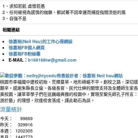
1、求知若飢 虛懷若愚
2、任何被視為感情的枷鎖，都試著不因幸運而捕捉指間流逝的風
3、自強不息
相關連結
徐嘉裕(Neil Hsu)的工作心得網誌
徐嘉裕FB個人網頁
徐嘉裕FB粉絲團
E-MAIL：
b168168tw@gmail.com
桃園市幸福國中建校初始，荒煙蔓草，地形崎嶇不平。創校之路，深切感
艱辛。感謝朱縣長立倫、各級長官、民代仕紳的關懷支持及全體師生家長
美校園。讓莘莘學子們在這巍峨典雅的校園中，實現至聖先師孔子所言：
游於藝」的理想。欣逢校舍落成，謹此勒石為誌。
流量統計
今天：
99669
昨天：
329916
本週：
1202305
本月：
1442773