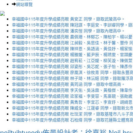
網站導覽
幸福國中115年度升學成績亮眼 黃安正 同學，錄取武陵高中。
幸福國中115年度升學成績亮眼 陳冠謀、李庭安、李訓睿同學，
幸福國中115年度升學成績亮眼 潘奕愷 同學，錄取內壢高中。
幸福國中115年度升學成績亮眼 農佩珊、林郁芯、陳柏宇、楊以薆
幸福國中115年度升學成績亮眼 江昶毅、吳思佳、林于馨、豐伶 
幸福國中115年度升學成績亮眼 陳祥恩、吳語涵、黃佳妤、楊家愉
幸福國中115年度升學成績亮眼 楊雅媛、藍尹辰、楊琇雯、官頡慶
幸福國中115年度升學成績亮眼 趙宥菘、江亞嬡、柳芙漩、陳佩萱
幸福國中115年度升學成績亮眼 邱姿彤、吳芯妮、張子怡、陳彥伶
幸福國中115年度升學成績亮眼 廖凰淇、徐攸青 同學，錄取永豐
幸福國中115年度升學成績亮眼 林子琦、林沄嬨 同學，錄取羅浮
幸福國中115年度升學成績亮眼 黃筠涵 同學，錄取中壢高商。
幸福國中115年度升學成績亮眼 李天佑、吳泳霖、黃楷傑、陳韋伶
幸福國中115年度升學成績亮眼 梁家福、李旻容、馬稟硯、張勛崴
幸福國中115年度升學成績亮眼 黃雋哲、李宜芯、李宣妤、胡綺恩
幸福國中115年度升學成績亮眼 陳威全、江晟睿 同學，錄取新北
幸福國中115年度升學成績亮眼 杜玟潔 同學，錄取基隆市八斗子
幸福國中115年度升學成績亮眼 石柏煒 同學，錄取花蓮縣立體育
neiltyjhtycedu佈景設計者：徐嘉裕 Neil hs