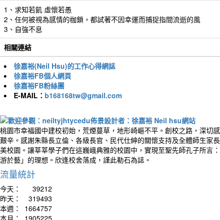
1、求知若飢 虛懷若愚
2、任何被視為感情的枷鎖，都試著不因幸運而捕捉指間流逝的風
3、自強不息
相關連結
徐嘉裕(Neil Hsu)的工作心得網誌
徐嘉裕FB個人網頁
徐嘉裕FB粉絲團
E-MAIL：
b168168tw@gmail.com
桃園市幸福國中建校初始，荒煙蔓草，地形崎嶇不平。創校之路，深切感
艱辛。感謝朱縣長立倫、各級長官、民代仕紳的關懷支持及全體師生家長
美校園。讓莘莘學子們在這巍峨典雅的校園中，實現至聖先師孔子所言：
游於藝」的理想。欣逢校舍落成，謹此勒石為誌。
流量統計
今天：
39212
昨天：
319493
本週：
1664757
本月：
1905225