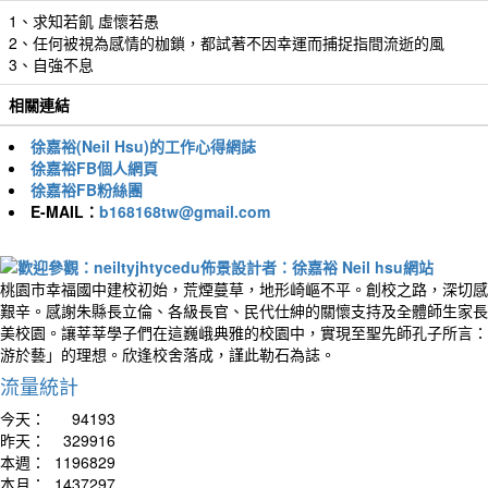
1、求知若飢 虛懷若愚
2、任何被視為感情的枷鎖，都試著不因幸運而捕捉指間流逝的風
3、自強不息
相關連結
徐嘉裕(Neil Hsu)的工作心得網誌
徐嘉裕FB個人網頁
徐嘉裕FB粉絲團
E-MAIL：
b168168tw@gmail.com
桃園市幸福國中建校初始，荒煙蔓草，地形崎嶇不平。創校之路，深切感
艱辛。感謝朱縣長立倫、各級長官、民代仕紳的關懷支持及全體師生家長
美校園。讓莘莘學子們在這巍峨典雅的校園中，實現至聖先師孔子所言：
游於藝」的理想。欣逢校舍落成，謹此勒石為誌。
流量統計
今天：
94193
昨天：
329916
本週：
1196829
本月：
1437297