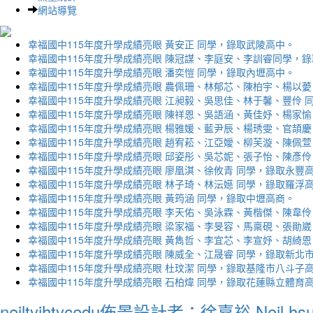
網站導覽
幸福國中115年度升學成績亮眼 黃安正 同學，錄取武陵高中。
幸福國中115年度升學成績亮眼 陳冠謀、李庭安、李訓睿同學，
幸福國中115年度升學成績亮眼 潘奕愷 同學，錄取內壢高中。
幸福國中115年度升學成績亮眼 農佩珊、林郁芯、陳柏宇、楊以薆
幸福國中115年度升學成績亮眼 江昶毅、吳思佳、林于馨、豐伶 
幸福國中115年度升學成績亮眼 陳祥恩、吳語涵、黃佳妤、楊家愉
幸福國中115年度升學成績亮眼 楊雅媛、藍尹辰、楊琇雯、官頡慶
幸福國中115年度升學成績亮眼 趙宥菘、江亞嬡、柳芙漩、陳佩萱
幸福國中115年度升學成績亮眼 邱姿彤、吳芯妮、張子怡、陳彥伶
幸福國中115年度升學成績亮眼 廖凰淇、徐攸青 同學，錄取永豐
幸福國中115年度升學成績亮眼 林子琦、林沄嬨 同學，錄取羅浮
幸福國中115年度升學成績亮眼 黃筠涵 同學，錄取中壢高商。
幸福國中115年度升學成績亮眼 李天佑、吳泳霖、黃楷傑、陳韋伶
幸福國中115年度升學成績亮眼 梁家福、李旻容、馬稟硯、張勛崴
幸福國中115年度升學成績亮眼 黃雋哲、李宜芯、李宣妤、胡綺恩
幸福國中115年度升學成績亮眼 陳威全、江晟睿 同學，錄取新北
幸福國中115年度升學成績亮眼 杜玟潔 同學，錄取基隆市八斗子
幸福國中115年度升學成績亮眼 石柏煒 同學，錄取花蓮縣立體育
neiltyjhtycedu佈景設計者：徐嘉裕 Neil hs