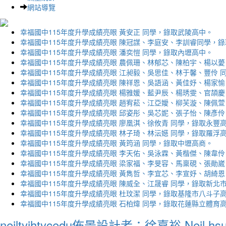
網站導覽
幸福國中115年度升學成績亮眼 黃安正 同學，錄取武陵高中。
幸福國中115年度升學成績亮眼 陳冠謀、李庭安、李訓睿同學，
幸福國中115年度升學成績亮眼 潘奕愷 同學，錄取內壢高中。
幸福國中115年度升學成績亮眼 農佩珊、林郁芯、陳柏宇、楊以薆
幸福國中115年度升學成績亮眼 江昶毅、吳思佳、林于馨、豐伶 
幸福國中115年度升學成績亮眼 陳祥恩、吳語涵、黃佳妤、楊家愉
幸福國中115年度升學成績亮眼 楊雅媛、藍尹辰、楊琇雯、官頡慶
幸福國中115年度升學成績亮眼 趙宥菘、江亞嬡、柳芙漩、陳佩萱
幸福國中115年度升學成績亮眼 邱姿彤、吳芯妮、張子怡、陳彥伶
幸福國中115年度升學成績亮眼 廖凰淇、徐攸青 同學，錄取永豐
幸福國中115年度升學成績亮眼 林子琦、林沄嬨 同學，錄取羅浮
幸福國中115年度升學成績亮眼 黃筠涵 同學，錄取中壢高商。
幸福國中115年度升學成績亮眼 李天佑、吳泳霖、黃楷傑、陳韋伶
幸福國中115年度升學成績亮眼 梁家福、李旻容、馬稟硯、張勛崴
幸福國中115年度升學成績亮眼 黃雋哲、李宜芯、李宣妤、胡綺恩
幸福國中115年度升學成績亮眼 陳威全、江晟睿 同學，錄取新北
幸福國中115年度升學成績亮眼 杜玟潔 同學，錄取基隆市八斗子
幸福國中115年度升學成績亮眼 石柏煒 同學，錄取花蓮縣立體育
neiltyjhtycedu佈景設計者：徐嘉裕 Neil hs