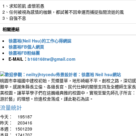
1、求知若飢 虛懷若愚
2、任何被視為感情的枷鎖，都試著不因幸運而捕捉指間流逝的風
3、自強不息
相關連結
徐嘉裕(Neil Hsu)的工作心得網誌
徐嘉裕FB個人網頁
徐嘉裕FB粉絲團
E-MAIL：
b168168tw@gmail.com
桃園市幸福國中建校初始，荒煙蔓草，地形崎嶇不平。創校之路，深切感
艱辛。感謝朱縣長立倫、各級長官、民代仕紳的關懷支持及全體師生家長
美校園。讓莘莘學子們在這巍峨典雅的校園中，實現至聖先師孔子所言：
游於藝」的理想。欣逢校舍落成，謹此勒石為誌。
流量統計
今天：
195187
昨天：
203416
本週：
1501239
本月：
1741707