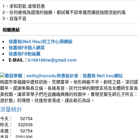
1、求知若飢 虛懷若愚
2、任何被視為感情的枷鎖，都試著不因幸運而捕捉指間流逝的風
3、自強不息
相關連結
徐嘉裕(Neil Hsu)的工作心得網誌
徐嘉裕FB個人網頁
徐嘉裕FB粉絲團
E-MAIL：
b168168tw@gmail.com
桃園市幸福國中建校初始，荒煙蔓草，地形崎嶇不平。創校之路，深切感
艱辛。感謝朱縣長立倫、各級長官、民代仕紳的關懷支持及全體師生家長
美校園。讓莘莘學子們在這巍峨典雅的校園中，實現至聖先師孔子所言：
游於藝」的理想。欣逢校舍落成，謹此勒石為誌。
流量統計
今天：
52754
昨天：
332539
本週：
52754
本月：
2251306