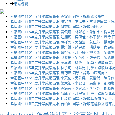
網站導覽
幸福國中115年度升學成績亮眼 黃安正 同學，錄取武陵高中。
幸福國中115年度升學成績亮眼 陳冠謀、李庭安、李訓睿同學，
幸福國中115年度升學成績亮眼 潘奕愷 同學，錄取內壢高中。
幸福國中115年度升學成績亮眼 農佩珊、林郁芯、陳柏宇、楊以薆
幸福國中115年度升學成績亮眼 江昶毅、吳思佳、林于馨、豐伶 
幸福國中115年度升學成績亮眼 陳祥恩、吳語涵、黃佳妤、楊家愉
幸福國中115年度升學成績亮眼 楊雅媛、藍尹辰、楊琇雯、官頡慶
幸福國中115年度升學成績亮眼 趙宥菘、江亞嬡、柳芙漩、陳佩萱
幸福國中115年度升學成績亮眼 邱姿彤、吳芯妮、張子怡、陳彥伶
幸福國中115年度升學成績亮眼 廖凰淇、徐攸青 同學，錄取永豐
幸福國中115年度升學成績亮眼 林子琦、林沄嬨 同學，錄取羅浮
幸福國中115年度升學成績亮眼 黃筠涵 同學，錄取中壢高商。
幸福國中115年度升學成績亮眼 李天佑、吳泳霖、黃楷傑、陳韋伶
幸福國中115年度升學成績亮眼 梁家福、李旻容、馬稟硯、張勛崴
幸福國中115年度升學成績亮眼 黃雋哲、李宜芯、李宣妤、胡綺恩
幸福國中115年度升學成績亮眼 陳威全、江晟睿 同學，錄取新北
幸福國中115年度升學成績亮眼 杜玟潔 同學，錄取基隆市八斗子
幸福國中115年度升學成績亮眼 石柏煒 同學，錄取花蓮縣立體育
neiltyjhtycedu佈景設計者：徐嘉裕 Neil hs