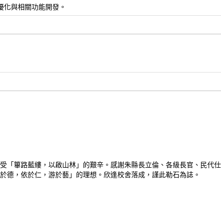
, 網站seo優化與相關功能開發。
受「篳路藍縷，以啟山林」的艱辛。感謝朱縣長立倫、各級長官、民代仕
於德，依於仁，游於藝」的理想。欣逢校舍落成，謹此勒石為誌。