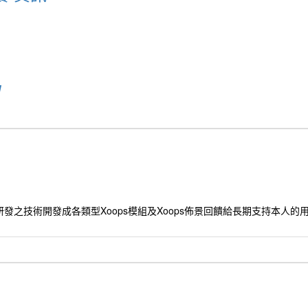
u
發之技術開發成各類型Xoops模組及Xoops佈景回饋給長期支持本人