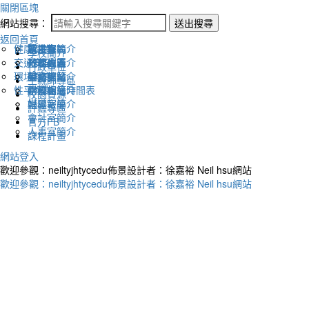
關閉區塊
網站搜尋：
送出搜尋
返回首頁
健康促進
認識幸福
校長室簡介
新生專區
電子報
學校簡介
交通安全
地理位置
教務處簡介
升學專區
下載列表
行政單位
環境教育
英文網站
學務處簡介
圖書館藏
生親師專區
性平教育
幸福相簿
總務處簡介
學校作息時間表
校園資源
媒體報導
輔導室簡介
評鑑專區
會計室簡介
官方FB
人事室簡介
課程計畫
網站登入
歡迎參觀：neiltyjhtycedu佈景設計者：徐嘉裕 Neil hsu網站
歡迎參觀：neiltyjhtycedu佈景設計者：徐嘉裕 Neil hsu網站