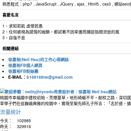
熟悉程式：php7 , JavaScrupt , JQuery , ajax , Html5 , css3 
喜愛名言
1、求知若飢 虛懷若愚
2、任何被視為感情的枷鎖，都試著不因幸運而捕捉指間流逝的風
3、自強不息
相關連結
徐嘉裕(Neil Hsu)的工作心得網誌
徐嘉裕FB個人網頁
徐嘉裕FB粉絲團
E-MAIL：
b168168tw@gmail.com
桃園市幸福國中建校初始，荒煙蔓草，地形崎嶇不平。創校之路，深切感
莘學子們在這巍峨典雅的校園中，實現至聖先師孔子所言：「志於道，據
流量統計
今天：
102985
昨天：
329916