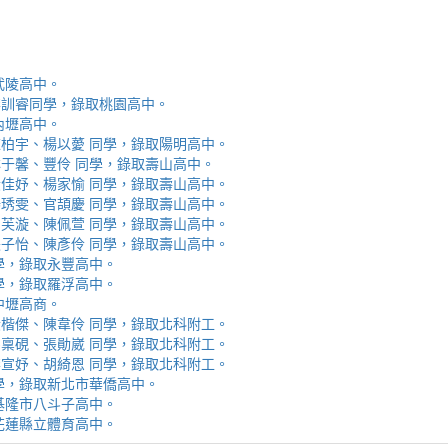
取武陵高中。
安、李訓睿同學，錄取桃園高中。
取內壢高中。
芯、陳柏宇、楊以薆 同學，錄取陽明高中。
佳、林于馨、豐伶 同學，錄取壽山高中。
涵、黃佳妤、楊家愉 同學，錄取壽山高中。
辰、楊琇雯、官頡慶 同學，錄取壽山高中。
嬡、柳芙漩、陳佩萱 同學，錄取壽山高中。
妮、張子怡、陳彥伶 同學，錄取壽山高中。
 同學，錄取永豐高中。
 同學，錄取羅浮高中。
取中壢高商。
霖、黃楷傑、陳韋伶 同學，錄取北科附工。
容、馬稟硯、張勛崴 同學，錄取北科附工。
芯、李宣妤、胡綺恩 同學，錄取北科附工。
睿 同學，錄取新北市華僑高中。
錄取基隆市八斗子高中。
錄取花蓮縣立體育高中。