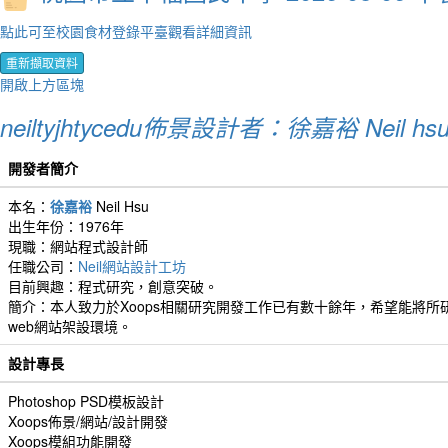
點此可至校園食材登錄平臺觀看詳細資訊
重新擷取資料
開啟上方區塊
neiltyjhtycedu佈景設計者：徐嘉裕 Neil hs
開發者簡介
本名：
徐嘉裕
Neil Hsu
出生年份：1976年
現職：網站程式設計師
任職公司：
Neil網站設計工坊
目前興趣：程式研究，創意突破。
簡介：本人致力於Xoops相關研究開發工作已有數十餘年，希望能將所研
web網站架設環境。
設計專長
Photoshop PSD模板設計
Xoops佈景/網站/設計開發
Xoops模組功能開發