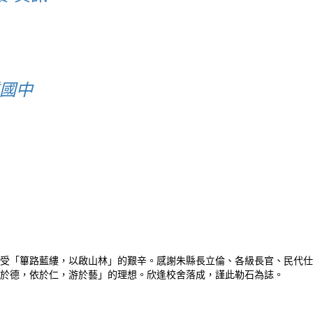
質國中
受「篳路藍縷，以啟山林」的艱辛。感謝朱縣長立倫、各級長官、民代仕
於德，依於仁，游於藝」的理想。欣逢校舍落成，謹此勒石為誌。