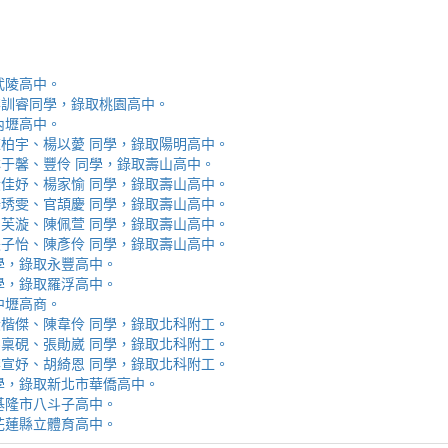
取武陵高中。
安、李訓睿同學，錄取桃園高中。
取內壢高中。
芯、陳柏宇、楊以薆 同學，錄取陽明高中。
佳、林于馨、豐伶 同學，錄取壽山高中。
涵、黃佳妤、楊家愉 同學，錄取壽山高中。
辰、楊琇雯、官頡慶 同學，錄取壽山高中。
嬡、柳芙漩、陳佩萱 同學，錄取壽山高中。
妮、張子怡、陳彥伶 同學，錄取壽山高中。
 同學，錄取永豐高中。
 同學，錄取羅浮高中。
取中壢高商。
霖、黃楷傑、陳韋伶 同學，錄取北科附工。
容、馬稟硯、張勛崴 同學，錄取北科附工。
芯、李宣妤、胡綺恩 同學，錄取北科附工。
睿 同學，錄取新北市華僑高中。
錄取基隆市八斗子高中。
錄取花蓮縣立體育高中。