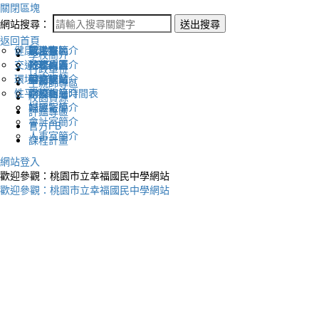
關閉區塊
網站搜尋：
送出搜尋
返回首頁
健康促進
認識幸福
校長室簡介
新生專區
電子報
學校簡介
交通安全
地理位置
教務處簡介
升學專區
下載列表
行政單位
環境教育
英文網站
學務處簡介
圖書館藏
生親師專區
性平教育
幸福相簿
總務處簡介
學校作息時間表
校園資源
媒體報導
輔導室簡介
評鑑專區
會計室簡介
官方FB
人事室簡介
課程計畫
網站登入
歡迎參觀：桃園市立幸福國民中學網站
歡迎參觀：桃園市立幸福國民中學網站