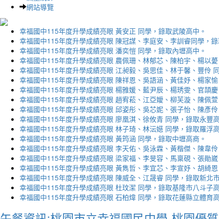
網站導覽
幸福國中115年度升學成績亮眼 黃安正 同學，錄取武陵高中。
幸福國中115年度升學成績亮眼 陳冠謀、李庭安、李訓睿同學，
幸福國中115年度升學成績亮眼 潘奕愷 同學，錄取內壢高中。
幸福國中115年度升學成績亮眼 農佩珊、林郁芯、陳柏宇、楊以薆
幸福國中115年度升學成績亮眼 江昶毅、吳思佳、林于馨、豐伶 
幸福國中115年度升學成績亮眼 陳祥恩、吳語涵、黃佳妤、楊家愉
幸福國中115年度升學成績亮眼 楊雅媛、藍尹辰、楊琇雯、官頡慶
幸福國中115年度升學成績亮眼 趙宥菘、江亞嬡、柳芙漩、陳佩萱
幸福國中115年度升學成績亮眼 邱姿彤、吳芯妮、張子怡、陳彥伶
幸福國中115年度升學成績亮眼 廖凰淇、徐攸青 同學，錄取永豐
幸福國中115年度升學成績亮眼 林子琦、林沄嬨 同學，錄取羅浮
幸福國中115年度升學成績亮眼 黃筠涵 同學，錄取中壢高商。
幸福國中115年度升學成績亮眼 李天佑、吳泳霖、黃楷傑、陳韋伶
幸福國中115年度升學成績亮眼 梁家福、李旻容、馬稟硯、張勛崴
幸福國中115年度升學成績亮眼 黃雋哲、李宜芯、李宣妤、胡綺恩
幸福國中115年度升學成績亮眼 陳威全、江晟睿 同學，錄取新北
幸福國中115年度升學成績亮眼 杜玟潔 同學，錄取基隆市八斗子
幸福國中115年度升學成績亮眼 石柏煒 同學，錄取花蓮縣立體育
午餐資訊:桃園市立幸福國民中學-桃園優