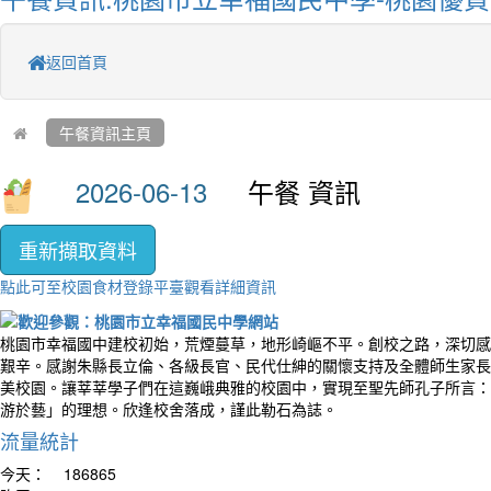
返回首頁
午餐資訊主頁
午餐 資訊
重新擷取資料
點此可至校園食材登錄平臺觀看詳細資訊
桃園市幸福國中建校初始，荒煙蔓草，地形崎嶇不平。創校之路，深切感
艱辛。感謝朱縣長立倫、各級長官、民代仕紳的關懷支持及全體師生家長
美校園。讓莘莘學子們在這巍峨典雅的校園中，實現至聖先師孔子所言：
游於藝」的理想。欣逢校舍落成，謹此勒石為誌。
流量統計
今天：
186865