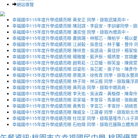
網站導覽
幸福國中115年度升學成績亮眼 黃安正 同學，錄取武陵高中。
幸福國中115年度升學成績亮眼 陳冠謀、李庭安、李訓睿同學，
幸福國中115年度升學成績亮眼 潘奕愷 同學，錄取內壢高中。
幸福國中115年度升學成績亮眼 農佩珊、林郁芯、陳柏宇、楊以薆
幸福國中115年度升學成績亮眼 江昶毅、吳思佳、林于馨、豐伶 
幸福國中115年度升學成績亮眼 陳祥恩、吳語涵、黃佳妤、楊家愉
幸福國中115年度升學成績亮眼 楊雅媛、藍尹辰、楊琇雯、官頡慶
幸福國中115年度升學成績亮眼 趙宥菘、江亞嬡、柳芙漩、陳佩萱
幸福國中115年度升學成績亮眼 邱姿彤、吳芯妮、張子怡、陳彥伶
幸福國中115年度升學成績亮眼 廖凰淇、徐攸青 同學，錄取永豐
幸福國中115年度升學成績亮眼 林子琦、林沄嬨 同學，錄取羅浮
幸福國中115年度升學成績亮眼 黃筠涵 同學，錄取中壢高商。
幸福國中115年度升學成績亮眼 李天佑、吳泳霖、黃楷傑、陳韋伶
幸福國中115年度升學成績亮眼 梁家福、李旻容、馬稟硯、張勛崴
幸福國中115年度升學成績亮眼 黃雋哲、李宜芯、李宣妤、胡綺恩
幸福國中115年度升學成績亮眼 陳威全、江晟睿 同學，錄取新北
幸福國中115年度升學成績亮眼 杜玟潔 同學，錄取基隆市八斗子
幸福國中115年度升學成績亮眼 石柏煒 同學，錄取花蓮縣立體育
午餐資訊:桃園市立幸福國民中學-桃園優