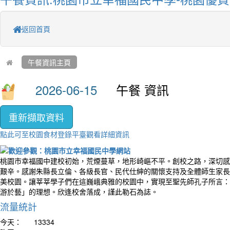
返回首頁
午餐資訊主頁
午餐 資訊
重新擷取資料
點此可至校園食材登錄平臺觀看詳細資訊
桃園市幸福國中建校初始，荒煙蔓草，地形崎嶇不平。創校之路，深切感
艱辛。感謝朱縣長立倫、各級長官、民代仕紳的關懷支持及全體師生家長
美校園。讓莘莘學子們在這巍峨典雅的校園中，實現至聖先師孔子所言：
游於藝」的理想。欣逢校舍落成，謹此勒石為誌。
流量統計
今天：
13334