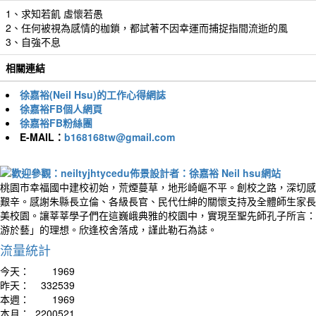
1、求知若飢 虛懷若愚
2、任何被視為感情的枷鎖，都試著不因幸運而捕捉指間流逝的風
3、自強不息
相關連結
徐嘉裕(Neil Hsu)的工作心得網誌
徐嘉裕FB個人網頁
徐嘉裕FB粉絲團
E-MAIL：
b168168tw@gmail.com
桃園市幸福國中建校初始，荒煙蔓草，地形崎嶇不平。創校之路，深切感
艱辛。感謝朱縣長立倫、各級長官、民代仕紳的關懷支持及全體師生家長
美校園。讓莘莘學子們在這巍峨典雅的校園中，實現至聖先師孔子所言：
游於藝」的理想。欣逢校舍落成，謹此勒石為誌。
流量統計
今天：
1969
昨天：
332539
本週：
1969
本月：
2200521