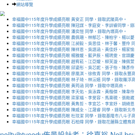
網站導覽
幸福國中115年度升學成績亮眼 黃安正 同學，錄取武陵高中。
幸福國中115年度升學成績亮眼 陳冠謀、李庭安、李訓睿同學，
幸福國中115年度升學成績亮眼 潘奕愷 同學，錄取內壢高中。
幸福國中115年度升學成績亮眼 農佩珊、林郁芯、陳柏宇、楊以薆
幸福國中115年度升學成績亮眼 江昶毅、吳思佳、林于馨、豐伶 
幸福國中115年度升學成績亮眼 陳祥恩、吳語涵、黃佳妤、楊家愉
幸福國中115年度升學成績亮眼 楊雅媛、藍尹辰、楊琇雯、官頡慶
幸福國中115年度升學成績亮眼 趙宥菘、江亞嬡、柳芙漩、陳佩萱
幸福國中115年度升學成績亮眼 邱姿彤、吳芯妮、張子怡、陳彥伶
幸福國中115年度升學成績亮眼 廖凰淇、徐攸青 同學，錄取永豐
幸福國中115年度升學成績亮眼 林子琦、林沄嬨 同學，錄取羅浮
幸福國中115年度升學成績亮眼 黃筠涵 同學，錄取中壢高商。
幸福國中115年度升學成績亮眼 李天佑、吳泳霖、黃楷傑、陳韋伶
幸福國中115年度升學成績亮眼 梁家福、李旻容、馬稟硯、張勛崴
幸福國中115年度升學成績亮眼 黃雋哲、李宜芯、李宣妤、胡綺恩
幸福國中115年度升學成績亮眼 陳威全、江晟睿 同學，錄取新北
幸福國中115年度升學成績亮眼 杜玟潔 同學，錄取基隆市八斗子
幸福國中115年度升學成績亮眼 石柏煒 同學，錄取花蓮縣立體育
neiltyjhtycedu佈景設計者：徐嘉裕 Neil hs