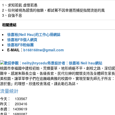
1、求知若飢 虛懷若愚
2、任何被視為感情的枷鎖，都試著不因幸運而捕捉指間流逝的風
3、自強不息
相關連結
徐嘉裕(Neil Hsu)的工作心得網誌
徐嘉裕FB個人網頁
徐嘉裕FB粉絲團
E-MAIL：
b168168tw@gmail.com
桃園市幸福國中建校初始，荒煙蔓草，地形崎嶇不平。創校之路，深切感
艱辛。感謝朱縣長立倫、各級長官、民代仕紳的關懷支持及全體師生家長
美校園。讓莘莘學子們在這巍峨典雅的校園中，實現至聖先師孔子所言：
游於藝」的理想。欣逢校舍落成，謹此勒石為誌。
流量統計
今天：
133567
昨天：
203416
本週：
1439619
本月：
1680087