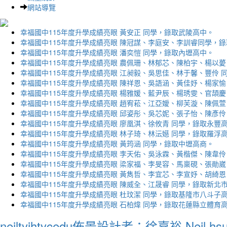
網站導覽
幸福國中115年度升學成績亮眼 黃安正 同學，錄取武陵高中。
幸福國中115年度升學成績亮眼 陳冠謀、李庭安、李訓睿同學，
幸福國中115年度升學成績亮眼 潘奕愷 同學，錄取內壢高中。
幸福國中115年度升學成績亮眼 農佩珊、林郁芯、陳柏宇、楊以薆
幸福國中115年度升學成績亮眼 江昶毅、吳思佳、林于馨、豐伶 
幸福國中115年度升學成績亮眼 陳祥恩、吳語涵、黃佳妤、楊家愉
幸福國中115年度升學成績亮眼 楊雅媛、藍尹辰、楊琇雯、官頡慶
幸福國中115年度升學成績亮眼 趙宥菘、江亞嬡、柳芙漩、陳佩萱
幸福國中115年度升學成績亮眼 邱姿彤、吳芯妮、張子怡、陳彥伶
幸福國中115年度升學成績亮眼 廖凰淇、徐攸青 同學，錄取永豐
幸福國中115年度升學成績亮眼 林子琦、林沄嬨 同學，錄取羅浮
幸福國中115年度升學成績亮眼 黃筠涵 同學，錄取中壢高商。
幸福國中115年度升學成績亮眼 李天佑、吳泳霖、黃楷傑、陳韋伶
幸福國中115年度升學成績亮眼 梁家福、李旻容、馬稟硯、張勛崴
幸福國中115年度升學成績亮眼 黃雋哲、李宜芯、李宣妤、胡綺恩
幸福國中115年度升學成績亮眼 陳威全、江晟睿 同學，錄取新北
幸福國中115年度升學成績亮眼 杜玟潔 同學，錄取基隆市八斗子
幸福國中115年度升學成績亮眼 石柏煒 同學，錄取花蓮縣立體育
neiltyjhtycedu佈景設計者：徐嘉裕 Neil hs