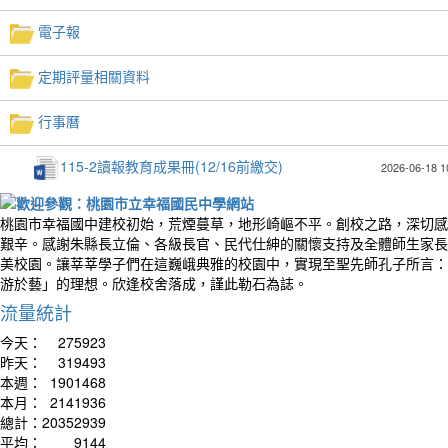
電子報
定期評量相關資料
行事曆
115-2讀報教育成果冊(12/16前繳交)
2026-06-18 1
桃園市幸福國中建校初始，荒煙蔓草，地形崎嶇不平。創校之路，深切感
艱辛。感謝朱縣長立倫、各級長官、民代仕紳的關懷支持及全體師生家長
美校園。讓莘莘學子們在這巍峨典雅的校園中，實現至聖先師孔子所言：
游於藝」的理想。欣逢校舍落成，謹此勒石為誌。
流量統計
今天：
275923
昨天：
319493
本週：
1901468
本月：
2141936
總計：
20352939
平均：
9144