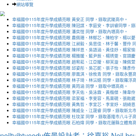
網站導覽
幸福國中115年度升學成績亮眼 黃安正 同學，錄取武陵高中。
幸福國中115年度升學成績亮眼 陳冠謀、李庭安、李訓睿同學，
幸福國中115年度升學成績亮眼 潘奕愷 同學，錄取內壢高中。
幸福國中115年度升學成績亮眼 農佩珊、林郁芯、陳柏宇、楊以薆
幸福國中115年度升學成績亮眼 江昶毅、吳思佳、林于馨、豐伶 
幸福國中115年度升學成績亮眼 陳祥恩、吳語涵、黃佳妤、楊家愉
幸福國中115年度升學成績亮眼 楊雅媛、藍尹辰、楊琇雯、官頡慶
幸福國中115年度升學成績亮眼 趙宥菘、江亞嬡、柳芙漩、陳佩萱
幸福國中115年度升學成績亮眼 邱姿彤、吳芯妮、張子怡、陳彥伶
幸福國中115年度升學成績亮眼 廖凰淇、徐攸青 同學，錄取永豐
幸福國中115年度升學成績亮眼 林子琦、林沄嬨 同學，錄取羅浮
幸福國中115年度升學成績亮眼 黃筠涵 同學，錄取中壢高商。
幸福國中115年度升學成績亮眼 李天佑、吳泳霖、黃楷傑、陳韋伶
幸福國中115年度升學成績亮眼 梁家福、李旻容、馬稟硯、張勛崴
幸福國中115年度升學成績亮眼 黃雋哲、李宜芯、李宣妤、胡綺恩
幸福國中115年度升學成績亮眼 陳威全、江晟睿 同學，錄取新北
幸福國中115年度升學成績亮眼 杜玟潔 同學，錄取基隆市八斗子
幸福國中115年度升學成績亮眼 石柏煒 同學，錄取花蓮縣立體育
neiltyjhtycedu佈景設計者：徐嘉裕 Neil hs