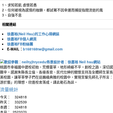
1、求知若飢 虛懷若愚
2、任何被視為感情的枷鎖，都試著不因幸運而捕捉指間流逝的風
3、自強不息
相關連結
徐嘉裕(Neil Hsu)的工作心得網誌
徐嘉裕FB個人網頁
徐嘉裕FB粉絲團
E-MAIL：
b168168tw@gmail.com
桃園市幸福國中建校初始，荒煙蔓草，地形崎嶇不平。創校之路，深切感
艱辛。感謝朱縣長立倫、各級長官、民代仕紳的關懷支持及全體師生家長
美校園。讓莘莘學子們在這巍峨典雅的校園中，實現至聖先師孔子所言：
游於藝」的理想。欣逢校舍落成，謹此勒石為誌。
流量統計
今天：
324818
昨天：
332539
本週：
324818
本月：
2523370