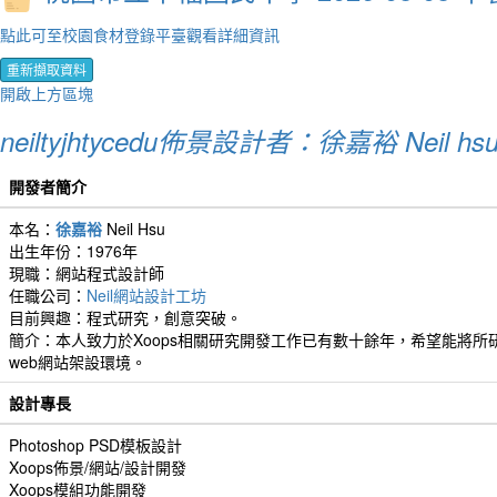
點此可至校園食材登錄平臺觀看詳細資訊
重新擷取資料
開啟上方區塊
neiltyjhtycedu佈景設計者：徐嘉裕 Neil hs
開發者簡介
本名：
徐嘉裕
Neil Hsu
出生年份：1976年
現職：網站程式設計師
任職公司：
Neil網站設計工坊
目前興趣：程式研究，創意突破。
簡介：本人致力於Xoops相關研究開發工作已有數十餘年，希望能將所研
web網站架設環境。
設計專長
Photoshop PSD模板設計
Xoops佈景/網站/設計開發
Xoops模組功能開發