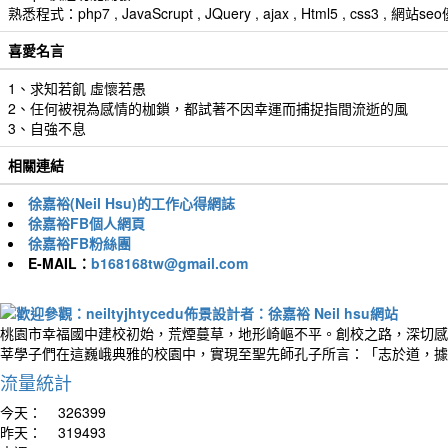
熟悉程式：php7 , JavaScrupt , JQuery , ajax , Html5 , css3 
喜愛名言
1、求知若飢 虛懷若愚
2、任何被視為感情的枷鎖，都試著不因幸運而捕捉指間流逝的風
3、自強不息
相關連結
徐嘉裕(Neil Hsu)的工作心得網誌
徐嘉裕FB個人網頁
徐嘉裕FB粉絲團
E-MAIL：
b168168tw@gmail.com
桃園市幸福國中建校初始，荒煙蔓草，地形崎嶇不平。創校之路，深切感
莘學子們在這巍峨典雅的校園中，實現至聖先師孔子所言：「志於道，據
流量統計
今天：
326399
昨天：
319493