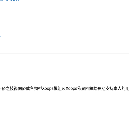
u
發之技術開發成各類型Xoops模組及Xoops佈景回饋給長期支持本人