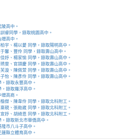
取武陵高中。
安、李訓睿同學，錄取桃園高中。
取內壢高中。
芯、陳柏宇、楊以薆 同學，錄取陽明高中。
佳、林于馨、豐伶 同學，錄取壽山高中。
涵、黃佳妤、楊家愉 同學，錄取壽山高中。
辰、楊琇雯、官頡慶 同學，錄取壽山高中。
嬡、柳芙漩、陳佩萱 同學，錄取壽山高中。
妮、張子怡、陳彥伶 同學，錄取壽山高中。
 同學，錄取永豐高中。
 同學，錄取羅浮高中。
取中壢高商。
霖、黃楷傑、陳韋伶 同學，錄取北科附工。
容、馬稟硯、張勛崴 同學，錄取北科附工。
芯、李宣妤、胡綺恩 同學，錄取北科附工。
睿 同學，錄取新北市華僑高中。
錄取基隆市八斗子高中。
錄取花蓮縣立體育高中。