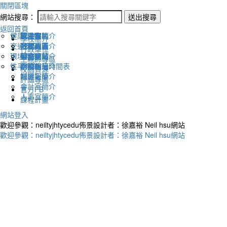
關閉區塊
網站搜尋：
送出搜尋
返回首頁
健康促進
認識幸福
校長室簡介
新生專區
電子報
學校簡介
交通安全
地理位置
教務處簡介
升學專區
下載列表
行政單位
環境教育
英文網站
學務處簡介
圖書館藏
生親師專區
性平教育
幸福相簿
總務處簡介
學校作息時間表
校園資源
媒體報導
輔導室簡介
評鑑專區
會計室簡介
官方FB
人事室簡介
課程計畫
網站登入
歡迎參觀：neiltyjhtycedu佈景設計者：徐嘉裕 Neil hsu網站
歡迎參觀：neiltyjhtycedu佈景設計者：徐嘉裕 Neil hsu網站