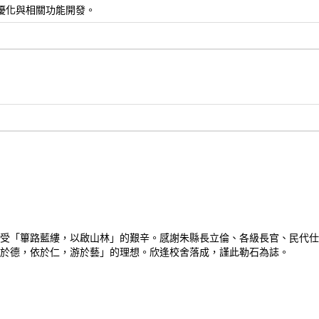
, 網站seo優化與相關功能開發。
受「篳路藍縷，以啟山林」的艱辛。感謝朱縣長立倫、各級長官、民代仕
於德，依於仁，游於藝」的理想。欣逢校舍落成，謹此勒石為誌。