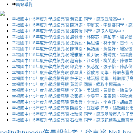
網站導覽
幸福國中115年度升學成績亮眼 黃安正 同學，錄取武陵高中。
幸福國中115年度升學成績亮眼 陳冠謀、李庭安、李訓睿同學，
幸福國中115年度升學成績亮眼 潘奕愷 同學，錄取內壢高中。
幸福國中115年度升學成績亮眼 農佩珊、林郁芯、陳柏宇、楊以薆
幸福國中115年度升學成績亮眼 江昶毅、吳思佳、林于馨、豐伶 
幸福國中115年度升學成績亮眼 陳祥恩、吳語涵、黃佳妤、楊家愉
幸福國中115年度升學成績亮眼 楊雅媛、藍尹辰、楊琇雯、官頡慶
幸福國中115年度升學成績亮眼 趙宥菘、江亞嬡、柳芙漩、陳佩萱
幸福國中115年度升學成績亮眼 邱姿彤、吳芯妮、張子怡、陳彥伶
幸福國中115年度升學成績亮眼 廖凰淇、徐攸青 同學，錄取永豐
幸福國中115年度升學成績亮眼 林子琦、林沄嬨 同學，錄取羅浮
幸福國中115年度升學成績亮眼 黃筠涵 同學，錄取中壢高商。
幸福國中115年度升學成績亮眼 李天佑、吳泳霖、黃楷傑、陳韋伶
幸福國中115年度升學成績亮眼 梁家福、李旻容、馬稟硯、張勛崴
幸福國中115年度升學成績亮眼 黃雋哲、李宜芯、李宣妤、胡綺恩
幸福國中115年度升學成績亮眼 陳威全、江晟睿 同學，錄取新北
幸福國中115年度升學成績亮眼 杜玟潔 同學，錄取基隆市八斗子
幸福國中115年度升學成績亮眼 石柏煒 同學，錄取花蓮縣立體育
neiltyjhtycedu佈景設計者：徐嘉裕 Neil hs