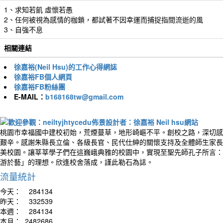
1、求知若飢 虛懷若愚
2、任何被視為感情的枷鎖，都試著不因幸運而捕捉指間流逝的風
3、自強不息
相關連結
徐嘉裕(Neil Hsu)的工作心得網誌
徐嘉裕FB個人網頁
徐嘉裕FB粉絲團
E-MAIL：
b168168tw@gmail.com
桃園市幸福國中建校初始，荒煙蔓草，地形崎嶇不平。創校之路，深切感
艱辛。感謝朱縣長立倫、各級長官、民代仕紳的關懷支持及全體師生家長
美校園。讓莘莘學子們在這巍峨典雅的校園中，實現至聖先師孔子所言：
游於藝」的理想。欣逢校舍落成，謹此勒石為誌。
流量統計
今天：
284134
昨天：
332539
本週：
284134
本月：
2482686