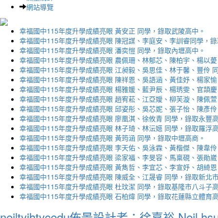
網站導覽
幸福國中115年度升學成績亮眼 黃安正 同學，錄取武陵高中。
幸福國中115年度升學成績亮眼 陳冠謀、李庭安、李訓睿同學，
幸福國中115年度升學成績亮眼 潘奕愷 同學，錄取內壢高中。
幸福國中115年度升學成績亮眼 農佩珊、林郁芯、陳柏宇、楊以薆
幸福國中115年度升學成績亮眼 江昶毅、吳思佳、林于馨、豐伶 
幸福國中115年度升學成績亮眼 陳祥恩、吳語涵、黃佳妤、楊家愉
幸福國中115年度升學成績亮眼 楊雅媛、藍尹辰、楊琇雯、官頡慶
幸福國中115年度升學成績亮眼 趙宥菘、江亞嬡、柳芙漩、陳佩萱
幸福國中115年度升學成績亮眼 邱姿彤、吳芯妮、張子怡、陳彥伶
幸福國中115年度升學成績亮眼 廖凰淇、徐攸青 同學，錄取永豐
幸福國中115年度升學成績亮眼 林子琦、林沄嬨 同學，錄取羅浮
幸福國中115年度升學成績亮眼 黃筠涵 同學，錄取中壢高商。
幸福國中115年度升學成績亮眼 李天佑、吳泳霖、黃楷傑、陳韋伶
幸福國中115年度升學成績亮眼 梁家福、李旻容、馬稟硯、張勛崴
幸福國中115年度升學成績亮眼 黃雋哲、李宜芯、李宣妤、胡綺恩
幸福國中115年度升學成績亮眼 陳威全、江晟睿 同學，錄取新北
幸福國中115年度升學成績亮眼 杜玟潔 同學，錄取基隆市八斗子
幸福國中115年度升學成績亮眼 石柏煒 同學，錄取花蓮縣立體育
neiltyjhtycedu佈景設計者：徐嘉裕 Neil hs