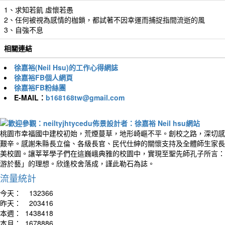
1、求知若飢 虛懷若愚
2、任何被視為感情的枷鎖，都試著不因幸運而捕捉指間流逝的風
3、自強不息
相關連結
徐嘉裕(Neil Hsu)的工作心得網誌
徐嘉裕FB個人網頁
徐嘉裕FB粉絲團
E-MAIL：
b168168tw@gmail.com
桃園市幸福國中建校初始，荒煙蔓草，地形崎嶇不平。創校之路，深切感
艱辛。感謝朱縣長立倫、各級長官、民代仕紳的關懷支持及全體師生家長
美校園。讓莘莘學子們在這巍峨典雅的校園中，實現至聖先師孔子所言：
游於藝」的理想。欣逢校舍落成，謹此勒石為誌。
流量統計
今天：
132366
昨天：
203416
本週：
1438418
本月：
1678886