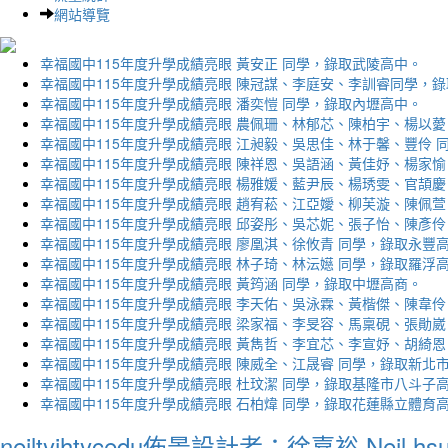
網站導覽
幸福國中115年度升學成績亮眼 黃安正 同學，錄取武陵高中。
幸福國中115年度升學成績亮眼 陳冠謀、李庭安、李訓睿同學，
幸福國中115年度升學成績亮眼 潘奕愷 同學，錄取內壢高中。
幸福國中115年度升學成績亮眼 農佩珊、林郁芯、陳柏宇、楊以薆
幸福國中115年度升學成績亮眼 江昶毅、吳思佳、林于馨、豐伶 
幸福國中115年度升學成績亮眼 陳祥恩、吳語涵、黃佳妤、楊家愉
幸福國中115年度升學成績亮眼 楊雅媛、藍尹辰、楊琇雯、官頡慶
幸福國中115年度升學成績亮眼 趙宥菘、江亞嬡、柳芙漩、陳佩萱
幸福國中115年度升學成績亮眼 邱姿彤、吳芯妮、張子怡、陳彥伶
幸福國中115年度升學成績亮眼 廖凰淇、徐攸青 同學，錄取永豐
幸福國中115年度升學成績亮眼 林子琦、林沄嬨 同學，錄取羅浮
幸福國中115年度升學成績亮眼 黃筠涵 同學，錄取中壢高商。
幸福國中115年度升學成績亮眼 李天佑、吳泳霖、黃楷傑、陳韋伶
幸福國中115年度升學成績亮眼 梁家福、李旻容、馬稟硯、張勛崴
幸福國中115年度升學成績亮眼 黃雋哲、李宜芯、李宣妤、胡綺恩
幸福國中115年度升學成績亮眼 陳威全、江晟睿 同學，錄取新北
幸福國中115年度升學成績亮眼 杜玟潔 同學，錄取基隆市八斗子
幸福國中115年度升學成績亮眼 石柏煒 同學，錄取花蓮縣立體育
neiltyjhtycedu佈景設計者：徐嘉裕 Neil hs