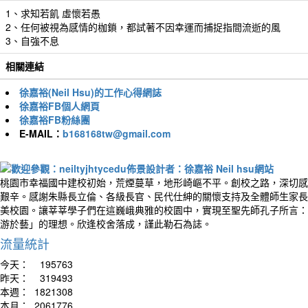
1、求知若飢 虛懷若愚
2、任何被視為感情的枷鎖，都試著不因幸運而捕捉指間流逝的風
3、自強不息
相關連結
徐嘉裕(Neil Hsu)的工作心得網誌
徐嘉裕FB個人網頁
徐嘉裕FB粉絲團
E-MAIL：
b168168tw@gmail.com
桃園市幸福國中建校初始，荒煙蔓草，地形崎嶇不平。創校之路，深切感
艱辛。感謝朱縣長立倫、各級長官、民代仕紳的關懷支持及全體師生家長
美校園。讓莘莘學子們在這巍峨典雅的校園中，實現至聖先師孔子所言：
游於藝」的理想。欣逢校舍落成，謹此勒石為誌。
流量統計
今天：
195763
昨天：
319493
本週：
1821308
本月：
2061776