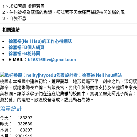
1、求知若飢 虛懷若愚
2、任何被視為感情的枷鎖，都試著不因幸運而捕捉指間流逝的風
3、自強不息
相關連結
徐嘉裕(Neil Hsu)的工作心得網誌
徐嘉裕FB個人網頁
徐嘉裕FB粉絲團
E-MAIL：
b168168tw@gmail.com
桃園市幸福國中建校初始，荒煙蔓草，地形崎嶇不平。創校之路，深切感
艱辛。感謝朱縣長立倫、各級長官、民代仕紳的關懷支持及全體師生家長
美校園。讓莘莘學子們在這巍峨典雅的校園中，實現至聖先師孔子所言：
游於藝」的理想。欣逢校舍落成，謹此勒石為誌。
流量統計
今天：
183397
昨天：
332539
本週：
183397
本月：
2381949