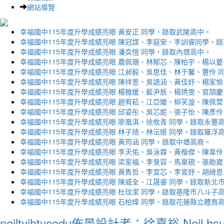
網站導覽
幸福國中115年度升學成績亮眼 黃安正 同學，錄取武陵高中。
幸福國中115年度升學成績亮眼 陳冠謀、李庭安、李訓睿同學，
幸福國中115年度升學成績亮眼 潘奕愷 同學，錄取內壢高中。
幸福國中115年度升學成績亮眼 農佩珊、林郁芯、陳柏宇、楊以薆
幸福國中115年度升學成績亮眼 江昶毅、吳思佳、林于馨、豐伶 
幸福國中115年度升學成績亮眼 陳祥恩、吳語涵、黃佳妤、楊家愉
幸福國中115年度升學成績亮眼 楊雅媛、藍尹辰、楊琇雯、官頡慶
幸福國中115年度升學成績亮眼 趙宥菘、江亞嬡、柳芙漩、陳佩萱
幸福國中115年度升學成績亮眼 邱姿彤、吳芯妮、張子怡、陳彥伶
幸福國中115年度升學成績亮眼 廖凰淇、徐攸青 同學，錄取永豐
幸福國中115年度升學成績亮眼 林子琦、林沄嬨 同學，錄取羅浮
幸福國中115年度升學成績亮眼 黃筠涵 同學，錄取中壢高商。
幸福國中115年度升學成績亮眼 李天佑、吳泳霖、黃楷傑、陳韋伶
幸福國中115年度升學成績亮眼 梁家福、李旻容、馬稟硯、張勛崴
幸福國中115年度升學成績亮眼 黃雋哲、李宜芯、李宣妤、胡綺恩
幸福國中115年度升學成績亮眼 陳威全、江晟睿 同學，錄取新北
幸福國中115年度升學成績亮眼 杜玟潔 同學，錄取基隆市八斗子
幸福國中115年度升學成績亮眼 石柏煒 同學，錄取花蓮縣立體育
neiltyjhtycedu佈景設計者：徐嘉裕 Neil hs