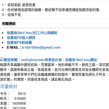
1、求知若飢 虛懷若愚
2、任何被視為感情的枷鎖，都試著不因幸運而捕捉指間流逝的風
3、自強不息
相關連結
徐嘉裕(Neil Hsu)的工作心得網誌
徐嘉裕FB個人網頁
徐嘉裕FB粉絲團
E-MAIL：
b168168tw@gmail.com
桃園市幸福國中建校初始，荒煙蔓草，地形崎嶇不平。創校之路，深切感
艱辛。感謝朱縣長立倫、各級長官、民代仕紳的關懷支持及全體師生家長
美校園。讓莘莘學子們在這巍峨典雅的校園中，實現至聖先師孔子所言：
游於藝」的理想。欣逢校舍落成，謹此勒石為誌。
流量統計
今天：
5313
昨天：
319493
本週：
1630858
本月：
1871326