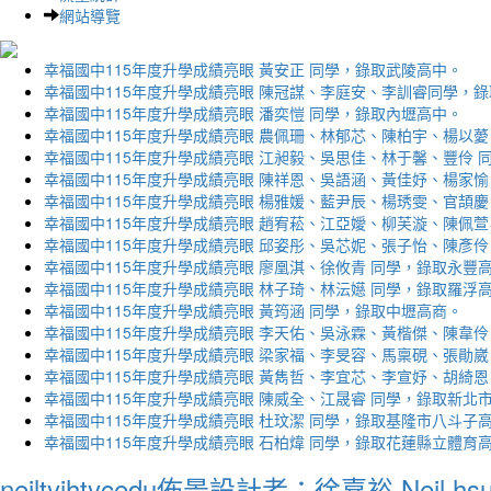
網站導覽
幸福國中115年度升學成績亮眼 黃安正 同學，錄取武陵高中。
幸福國中115年度升學成績亮眼 陳冠謀、李庭安、李訓睿同學，
幸福國中115年度升學成績亮眼 潘奕愷 同學，錄取內壢高中。
幸福國中115年度升學成績亮眼 農佩珊、林郁芯、陳柏宇、楊以薆
幸福國中115年度升學成績亮眼 江昶毅、吳思佳、林于馨、豐伶 
幸福國中115年度升學成績亮眼 陳祥恩、吳語涵、黃佳妤、楊家愉
幸福國中115年度升學成績亮眼 楊雅媛、藍尹辰、楊琇雯、官頡慶
幸福國中115年度升學成績亮眼 趙宥菘、江亞嬡、柳芙漩、陳佩萱
幸福國中115年度升學成績亮眼 邱姿彤、吳芯妮、張子怡、陳彥伶
幸福國中115年度升學成績亮眼 廖凰淇、徐攸青 同學，錄取永豐
幸福國中115年度升學成績亮眼 林子琦、林沄嬨 同學，錄取羅浮
幸福國中115年度升學成績亮眼 黃筠涵 同學，錄取中壢高商。
幸福國中115年度升學成績亮眼 李天佑、吳泳霖、黃楷傑、陳韋伶
幸福國中115年度升學成績亮眼 梁家福、李旻容、馬稟硯、張勛崴
幸福國中115年度升學成績亮眼 黃雋哲、李宜芯、李宣妤、胡綺恩
幸福國中115年度升學成績亮眼 陳威全、江晟睿 同學，錄取新北
幸福國中115年度升學成績亮眼 杜玟潔 同學，錄取基隆市八斗子
幸福國中115年度升學成績亮眼 石柏煒 同學，錄取花蓮縣立體育
neiltyjhtycedu佈景設計者：徐嘉裕 Neil hs