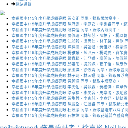
網站導覽
幸福國中115年度升學成績亮眼 黃安正 同學，錄取武陵高中。
幸福國中115年度升學成績亮眼 陳冠謀、李庭安、李訓睿同學，
幸福國中115年度升學成績亮眼 潘奕愷 同學，錄取內壢高中。
幸福國中115年度升學成績亮眼 農佩珊、林郁芯、陳柏宇、楊以薆
幸福國中115年度升學成績亮眼 江昶毅、吳思佳、林于馨、豐伶 
幸福國中115年度升學成績亮眼 陳祥恩、吳語涵、黃佳妤、楊家愉
幸福國中115年度升學成績亮眼 楊雅媛、藍尹辰、楊琇雯、官頡慶
幸福國中115年度升學成績亮眼 趙宥菘、江亞嬡、柳芙漩、陳佩萱
幸福國中115年度升學成績亮眼 邱姿彤、吳芯妮、張子怡、陳彥伶
幸福國中115年度升學成績亮眼 廖凰淇、徐攸青 同學，錄取永豐
幸福國中115年度升學成績亮眼 林子琦、林沄嬨 同學，錄取羅浮
幸福國中115年度升學成績亮眼 黃筠涵 同學，錄取中壢高商。
幸福國中115年度升學成績亮眼 李天佑、吳泳霖、黃楷傑、陳韋伶
幸福國中115年度升學成績亮眼 梁家福、李旻容、馬稟硯、張勛崴
幸福國中115年度升學成績亮眼 黃雋哲、李宜芯、李宣妤、胡綺恩
幸福國中115年度升學成績亮眼 陳威全、江晟睿 同學，錄取新北
幸福國中115年度升學成績亮眼 杜玟潔 同學，錄取基隆市八斗子
幸福國中115年度升學成績亮眼 石柏煒 同學，錄取花蓮縣立體育
neiltyjhtycedu佈景設計者：徐嘉裕 Neil hs