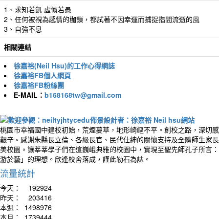
1、求知若飢 虛懷若愚
2、任何被視為感情的枷鎖，都試著不因幸運而捕捉指間流逝的風
3、自強不息
相關連結
徐嘉裕(Neil Hsu)的工作心得網誌
徐嘉裕FB個人網頁
徐嘉裕FB粉絲團
E-MAIL：
b168168tw@gmail.com
桃園市幸福國中建校初始，荒煙蔓草，地形崎嶇不平。創校之路，深切感
艱辛。感謝朱縣長立倫、各級長官、民代仕紳的關懷支持及全體師生家長
美校園。讓莘莘學子們在這巍峨典雅的校園中，實現至聖先師孔子所言：
游於藝」的理想。欣逢校舍落成，謹此勒石為誌。
流量統計
今天：
192924
昨天：
203416
本週：
1498976
本月：
1739444