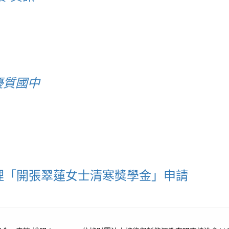
優質國中
理「開張翠蓮女士清寒獎學金」申請