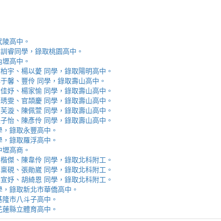
取武陵高中。
安、李訓睿同學，錄取桃園高中。
取內壢高中。
芯、陳柏宇、楊以薆 同學，錄取陽明高中。
佳、林于馨、豐伶 同學，錄取壽山高中。
涵、黃佳妤、楊家愉 同學，錄取壽山高中。
辰、楊琇雯、官頡慶 同學，錄取壽山高中。
嬡、柳芙漩、陳佩萱 同學，錄取壽山高中。
妮、張子怡、陳彥伶 同學，錄取壽山高中。
 同學，錄取永豐高中。
 同學，錄取羅浮高中。
取中壢高商。
霖、黃楷傑、陳韋伶 同學，錄取北科附工。
容、馬稟硯、張勛崴 同學，錄取北科附工。
芯、李宣妤、胡綺恩 同學，錄取北科附工。
睿 同學，錄取新北市華僑高中。
錄取基隆市八斗子高中。
錄取花蓮縣立體育高中。