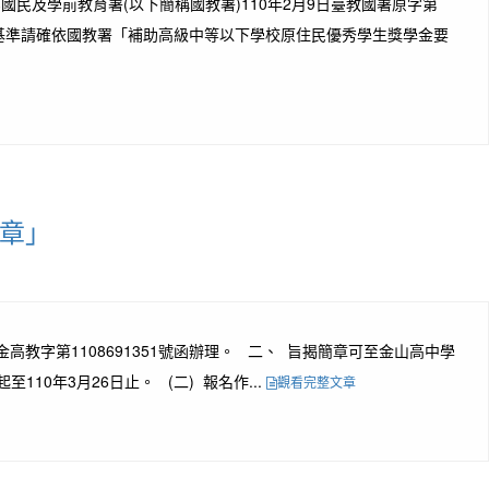
民及學前教育署(以下簡稱國教署)110年2月9日臺教國署原字第
及基準請確依國教署「補助高級中等以下學校原住民優秀學生獎學金要
簡章」
高教字第1108691351號函辦理。 二、 旨揭簡章可至金山高中學
10年3月26日止。 (二) 報名作...
觀看完整文章