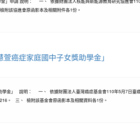
」申請 說明： 一、 依據財團法人核能與新能源教育研究協進會110年5
三、 檢附該協進會原函影本及相關附件各1份。
1慧萱癌症家庭國中子女獎助學金」
學金」 說明： 一、 依據財團法人臺灣癌症基金會110年5月7日臺癌字
7分機216。 三、 檢附該基金會原函影本及相關資料各1份。