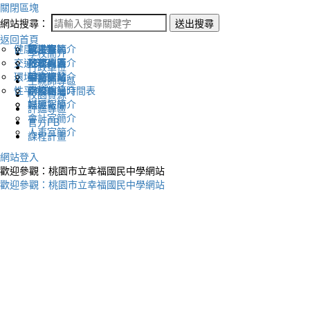
關閉區塊
網站搜尋：
送出搜尋
返回首頁
健康促進
認識幸福
校長室簡介
新生專區
電子報
學校簡介
交通安全
地理位置
教務處簡介
升學專區
下載列表
行政單位
環境教育
英文網站
學務處簡介
圖書館藏
生親師專區
性平教育
幸福相簿
總務處簡介
學校作息時間表
校園資源
媒體報導
輔導室簡介
評鑑專區
會計室簡介
官方FB
人事室簡介
課程計畫
網站登入
歡迎參觀：桃園市立幸福國民中學網站
歡迎參觀：桃園市立幸福國民中學網站