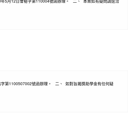
月12日會秘字第110004號函辦理。 二、 本案如有疑問請逕洽
第1100507002號函辦理。 二、 如對旨揭獎助學金有任何疑