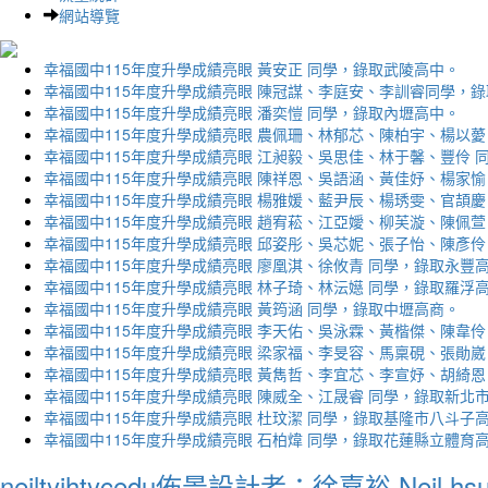
網站導覽
幸福國中115年度升學成績亮眼 黃安正 同學，錄取武陵高中。
幸福國中115年度升學成績亮眼 陳冠謀、李庭安、李訓睿同學，
幸福國中115年度升學成績亮眼 潘奕愷 同學，錄取內壢高中。
幸福國中115年度升學成績亮眼 農佩珊、林郁芯、陳柏宇、楊以薆
幸福國中115年度升學成績亮眼 江昶毅、吳思佳、林于馨、豐伶 
幸福國中115年度升學成績亮眼 陳祥恩、吳語涵、黃佳妤、楊家愉
幸福國中115年度升學成績亮眼 楊雅媛、藍尹辰、楊琇雯、官頡慶
幸福國中115年度升學成績亮眼 趙宥菘、江亞嬡、柳芙漩、陳佩萱
幸福國中115年度升學成績亮眼 邱姿彤、吳芯妮、張子怡、陳彥伶
幸福國中115年度升學成績亮眼 廖凰淇、徐攸青 同學，錄取永豐
幸福國中115年度升學成績亮眼 林子琦、林沄嬨 同學，錄取羅浮
幸福國中115年度升學成績亮眼 黃筠涵 同學，錄取中壢高商。
幸福國中115年度升學成績亮眼 李天佑、吳泳霖、黃楷傑、陳韋伶
幸福國中115年度升學成績亮眼 梁家福、李旻容、馬稟硯、張勛崴
幸福國中115年度升學成績亮眼 黃雋哲、李宜芯、李宣妤、胡綺恩
幸福國中115年度升學成績亮眼 陳威全、江晟睿 同學，錄取新北
幸福國中115年度升學成績亮眼 杜玟潔 同學，錄取基隆市八斗子
幸福國中115年度升學成績亮眼 石柏煒 同學，錄取花蓮縣立體育
neiltyjhtycedu佈景設計者：徐嘉裕 Neil hs