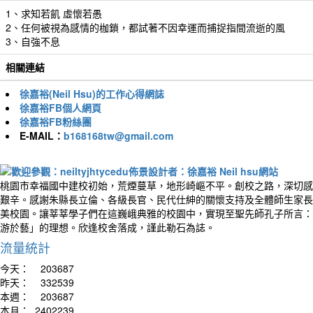
1、求知若飢 虛懷若愚
2、任何被視為感情的枷鎖，都試著不因幸運而捕捉指間流逝的風
3、自強不息
相關連結
徐嘉裕(Neil Hsu)的工作心得網誌
徐嘉裕FB個人網頁
徐嘉裕FB粉絲團
E-MAIL：
b168168tw@gmail.com
桃園市幸福國中建校初始，荒煙蔓草，地形崎嶇不平。創校之路，深切感
艱辛。感謝朱縣長立倫、各級長官、民代仕紳的關懷支持及全體師生家長
美校園。讓莘莘學子們在這巍峨典雅的校園中，實現至聖先師孔子所言：
游於藝」的理想。欣逢校舍落成，謹此勒石為誌。
流量統計
今天：
203687
昨天：
332539
本週：
203687
本月：
2402239