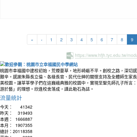
(c
«
‹
1
2
3
4
5
6
7
8
9
https://www.hfjh.tyc.edu.tw/mo
桃園市幸福國中建校初始，荒煙蔓草，地形崎嶇不平。創校之路，深切感
艱辛。感謝朱縣長立倫、各級長官、民代仕紳的關懷支持及全體師生家長
美校園。讓莘莘學子們在這巍峨典雅的校園中，實現至聖先師孔子所言：
游於藝」的理想。欣逢校舍落成，謹此勒石為誌。
流量統計
今天：
41342
昨天：
319493
本週：
1666887
本月：
1907355
總計：
20118358