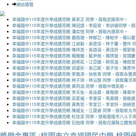
網站導覽
幸福國中115年度升學成績亮眼 黃安正 同學，錄取武陵高中。
幸福國中115年度升學成績亮眼 陳冠謀、李庭安、李訓睿同學，
幸福國中115年度升學成績亮眼 潘奕愷 同學，錄取內壢高中。
幸福國中115年度升學成績亮眼 農佩珊、林郁芯、陳柏宇、楊以薆
幸福國中115年度升學成績亮眼 江昶毅、吳思佳、林于馨、豐伶 
幸福國中115年度升學成績亮眼 陳祥恩、吳語涵、黃佳妤、楊家愉
幸福國中115年度升學成績亮眼 楊雅媛、藍尹辰、楊琇雯、官頡慶
幸福國中115年度升學成績亮眼 趙宥菘、江亞嬡、柳芙漩、陳佩萱
幸福國中115年度升學成績亮眼 邱姿彤、吳芯妮、張子怡、陳彥伶
幸福國中115年度升學成績亮眼 廖凰淇、徐攸青 同學，錄取永豐
幸福國中115年度升學成績亮眼 林子琦、林沄嬨 同學，錄取羅浮
幸福國中115年度升學成績亮眼 黃筠涵 同學，錄取中壢高商。
幸福國中115年度升學成績亮眼 李天佑、吳泳霖、黃楷傑、陳韋伶
幸福國中115年度升學成績亮眼 梁家福、李旻容、馬稟硯、張勛崴
幸福國中115年度升學成績亮眼 黃雋哲、李宜芯、李宣妤、胡綺恩
幸福國中115年度升學成績亮眼 陳威全、江晟睿 同學，錄取新北
幸福國中115年度升學成績亮眼 杜玟潔 同學，錄取基隆市八斗子
幸福國中115年度升學成績亮眼 石柏煒 同學，錄取花蓮縣立體育
獎學金專區 :桃園市立幸福國民中學-桃園