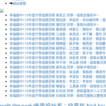
網站導覽
幸福國中115年度升學成績亮眼 黃安正 同學，錄取武陵高中。
幸福國中115年度升學成績亮眼 陳冠謀、李庭安、李訓睿同學，
幸福國中115年度升學成績亮眼 潘奕愷 同學，錄取內壢高中。
幸福國中115年度升學成績亮眼 農佩珊、林郁芯、陳柏宇、楊以薆
幸福國中115年度升學成績亮眼 江昶毅、吳思佳、林于馨、豐伶 
幸福國中115年度升學成績亮眼 陳祥恩、吳語涵、黃佳妤、楊家愉
幸福國中115年度升學成績亮眼 楊雅媛、藍尹辰、楊琇雯、官頡慶
幸福國中115年度升學成績亮眼 趙宥菘、江亞嬡、柳芙漩、陳佩萱
幸福國中115年度升學成績亮眼 邱姿彤、吳芯妮、張子怡、陳彥伶
幸福國中115年度升學成績亮眼 廖凰淇、徐攸青 同學，錄取永豐
幸福國中115年度升學成績亮眼 林子琦、林沄嬨 同學，錄取羅浮
幸福國中115年度升學成績亮眼 黃筠涵 同學，錄取中壢高商。
幸福國中115年度升學成績亮眼 李天佑、吳泳霖、黃楷傑、陳韋伶
幸福國中115年度升學成績亮眼 梁家福、李旻容、馬稟硯、張勛崴
幸福國中115年度升學成績亮眼 黃雋哲、李宜芯、李宣妤、胡綺恩
幸福國中115年度升學成績亮眼 陳威全、江晟睿 同學，錄取新北
幸福國中115年度升學成績亮眼 杜玟潔 同學，錄取基隆市八斗子
幸福國中115年度升學成績亮眼 石柏煒 同學，錄取花蓮縣立體育
neiltyjhtycedu佈景設計者：徐嘉裕 Neil hs