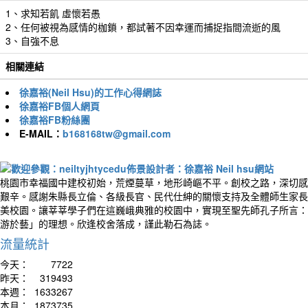
1、求知若飢 虛懷若愚
2、任何被視為感情的枷鎖，都試著不因幸運而捕捉指間流逝的風
3、自強不息
相關連結
徐嘉裕(Neil Hsu)的工作心得網誌
徐嘉裕FB個人網頁
徐嘉裕FB粉絲團
E-MAIL：
b168168tw@gmail.com
桃園市幸福國中建校初始，荒煙蔓草，地形崎嶇不平。創校之路，深切感
艱辛。感謝朱縣長立倫、各級長官、民代仕紳的關懷支持及全體師生家長
美校園。讓莘莘學子們在這巍峨典雅的校園中，實現至聖先師孔子所言：
游於藝」的理想。欣逢校舍落成，謹此勒石為誌。
流量統計
今天：
7722
昨天：
319493
本週：
1633267
本月：
1873735